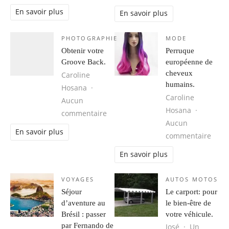
En savoir plus
En savoir plus
PHOTOGRAPHIE
MODE
Obtenir votre
Perruque
Groove Back.
européenne de
cheveux
Caroline
humains.
Hosana
Caroline
Aucun
Hosana
sur Obtenir votre Groove Back.
commentaire
Aucun
En savoir plus
sur 
commentaire
En savoir plus
VOYAGES
AUTOS MOTOS
Séjour
Le carport: pour
d’aventure au
le bien-être de
Brésil : passer
votre véhicule.
par Fernando de
José
Un