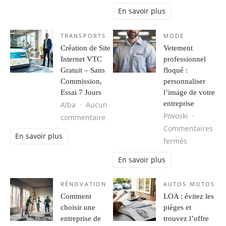
En savoir plus
TRANSPORTS
MODE
Création de Site
Vetement
Internet VTC
professionnel
Gratuit – Sans
floqué :
Commission,
personnaliser
Essai 7 Jours
l’image de votre
entreprise
Alba
Aucun
Povoski
sur Création de Site Internet VTC G
commentaire
Commentaires
En savoir plus
sur Vetemen
fermés
En savoir plus
RÉNOVATION
AUTOS MOTOS
Comment
LOA : évitez les
choisir une
pièges et
entreprise de
trouvez l’offre