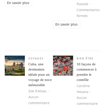
En savoir plus
Povoski
Commentaires
sur Comment
fermés
En savoir plus
VOYAGES
BIEN ÊTRE
Cuba, une
10 façons de
destination
commencer à
idéale pour un
prendre le
voyage de noce
contrôle
mémorable
Caroline
Zoé d'Alvau
Hosana
Aucun
Aucun
sur Cuba, une destination idéale 
commentaire
sur 1
commentaire