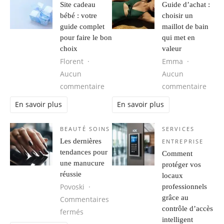
Site cadeau
Guide d’achat :
bébé : votre
choisir un
guide complet
maillot de bain
pour faire le bon
qui met en
choix
valeur
Florent
Emma
Aucun
Aucun
sur Site cadeau bébé : votre guide 
sur G
commentaire
commentaire
En savoir plus
En savoir plus
BEAUTÉ SOINS
SERVICES
Les dernières
ENTREPRISE
tendances pour
Comment
une manucure
protéger vos
réussie
locaux
Povoski
professionnels
grâce au
Commentaires
contrôle d’accès
sur Les dernières tendances pour une ma
fermés
intelligent