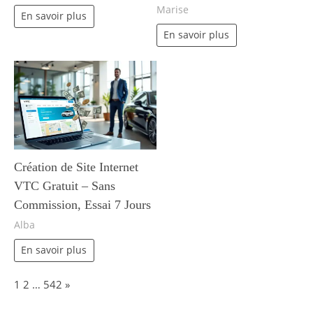
Marise
En savoir plus
En savoir plus
Création de Site Internet
VTC Gratuit – Sans
Commission, Essai 7 Jours
Alba
En savoir plus
Page:
Next
1
2
…
542
»