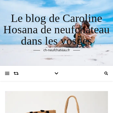
Le blog de Caroline
Hosana de neufchateau
dans les vosges
ch-neufchateau.fr