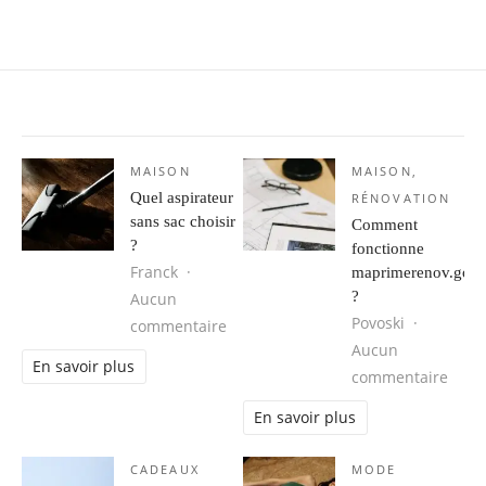
MAISON
MAISON
,
Quel aspirateur
RÉNOVATION
sans sac choisir
Comment
?
fonctionne
Franck
maprimerenov.gouv
?
Aucun
Povoski
sur Quel aspirateur sans sac choisir
commentaire
Aucun
En savoir plus
sur 
commentaire
En savoir plus
CADEAUX
MODE