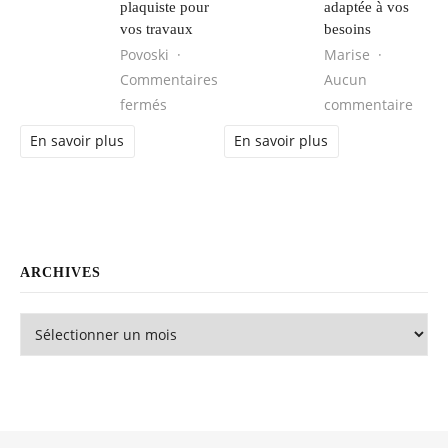
plaquiste pour
adaptée à vos
vos travaux
besoins
Povoski
Marise
Commentaires
Aucun
sur Comment choisir une entreprise de pl
sur L
fermés
commentaire
En savoir plus
En savoir plus
ARCHIVES
Archives