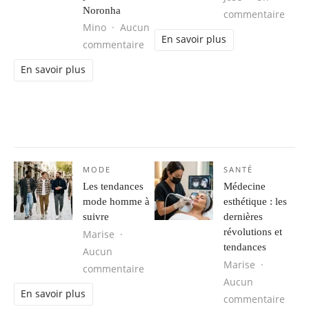
Noronha
sur L
commentaire
Mino
Aucun
En savoir plus
sur Séjour d’aventure au Brésil : 
commentaire
En savoir plus
MODE
SANTÉ
Les tendances
Médecine
mode homme à
esthétique : les
suivre
dernières
révolutions et
Marise
tendances
Aucun
Marise
sur Les tendances mode homme à s
commentaire
Aucun
En savoir plus
sur M
commentaire