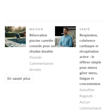
MAISON
SANTÉ
Rénovation
Respiration,
piscine carrelée :
cohérence
conseils pour un
cardiaque et
résultat durable
récupération
active : le
Povoski
réflexe simple
Commentaires
pour mieux
sur Rénovation piscine carrelée : conseils
fermés
gérer stress,
fatigue et
En savoir plus
concentration
Kaouther
Ragoubi
Aucun
sur R
commentaire