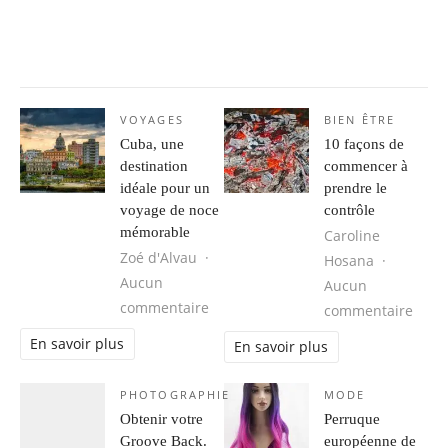
VOYAGES
BIEN ÊTRE
Cuba, une
10 façons de
destination
commencer à
idéale pour un
prendre le
voyage de noce
contrôle
mémorable
Caroline
Zoé d'Alvau
Hosana
Aucun
Aucun
sur Cuba, une destination idéale 
commentaire
sur 1
commentaire
En savoir plus
En savoir plus
PHOTOGRAPHIE
MODE
Obtenir votre
Perruque
Groove Back.
européenne de