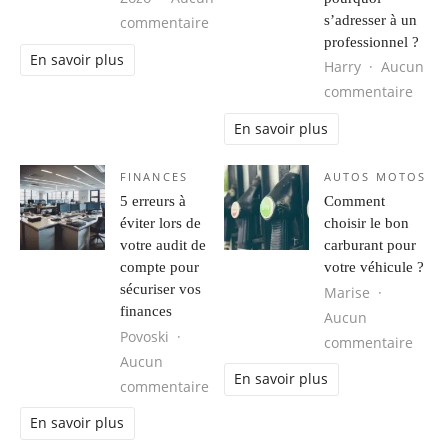
s’adresser à un
sur Le netlinking et le SEO : Un guid
commentaire
professionnel ?
En savoir plus
Harry
Aucun
sur C
commentaire
En savoir plus
FINANCES
AUTOS MOTOS
5 erreurs à
Comment
éviter lors de
choisir le bon
votre audit de
carburant pour
compte pour
votre véhicule ?
sécuriser vos
Marise
finances
Aucun
Povoski
sur C
commentaire
Aucun
En savoir plus
sur 5 erreurs à éviter lors de votre
commentaire
En savoir plus