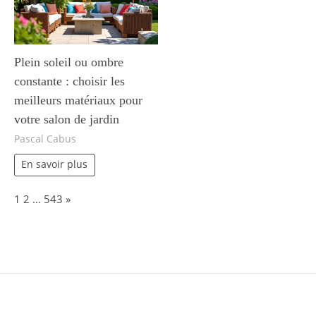
Plein soleil ou ombre
constante : choisir les
meilleurs matériaux pour
votre salon de jardin
Pascal Cabus
En savoir plus
Page:
Next
1
2
…
543
»