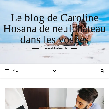
Le blog de Caroline
Hosana de neufchateau
dans les vosges
ch-neufchateau.fr