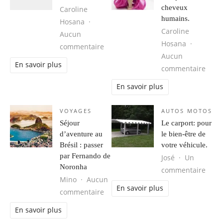
cheveux
Caroline
humains.
Hosana
Caroline
Aucun
Hosana
sur Obtenir votre Groove Back.
commentaire
Aucun
En savoir plus
sur 
commentaire
En savoir plus
VOYAGES
AUTOS MOTOS
Séjour
Le carport: pour
d’aventure au
le bien-être de
Brésil : passer
votre véhicule.
par Fernando de
José
Un
Noronha
sur L
commentaire
Mino
Aucun
En savoir plus
sur Séjour d’aventure au Brésil : 
commentaire
En savoir plus