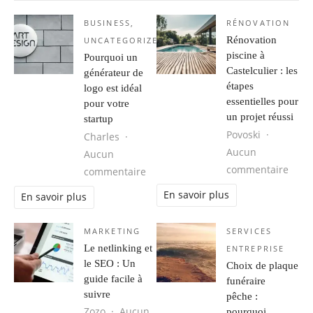
BUSINESS
,
RÉNOVATION
Rénovation
UNCATEGORIZED
piscine à
Pourquoi un
Castelculier : les
générateur de
étapes
logo est idéal
essentielles pour
pour votre
un projet réussi
startup
Povoski
Charles
Aucun
Aucun
sur R
commentaire
sur Pourquoi un générateur de logo 
commentaire
En savoir plus
En savoir plus
MARKETING
SERVICES
Le netlinking et
ENTREPRISE
le SEO : Un
Choix de plaque
guide facile à
funéraire
suivre
pêche :
Zozo
Aucun
pourquoi