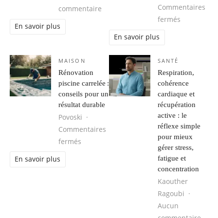
Commentaires
sur Camping drôme : séjour inoubli
commentaire
sur Trouver
fermés
En savoir plus
En savoir plus
MAISON
SANTÉ
Rénovation
Respiration,
piscine carrelée :
cohérence
conseils pour un
cardiaque et
résultat durable
récupération
active : le
Povoski
réflexe simple
Commentaires
pour mieux
sur Rénovation piscine carrelée : conseils
fermés
gérer stress,
fatigue et
En savoir plus
concentration
Kaouther
Ragoubi
Aucun
sur R
commentaire