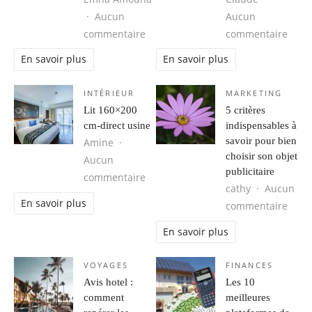
Aucun
Aucun
sur Combien coûte une recherche de
sur L
commentaire
commentaire
En savoir plus
En savoir plus
INTÉRIEUR
MARKETING
Lit 160×200
5 critères
cm-direct usine
indispensables à
savoir pour bien
Amine
choisir son objet
Aucun
publicitaire
sur Lit 160×200 cm-direct usine
commentaire
cathy
Aucun
En savoir plus
sur 5
commentaire
En savoir plus
VOYAGES
FINANCES
Avis hotel :
Les 10
comment
meilleures