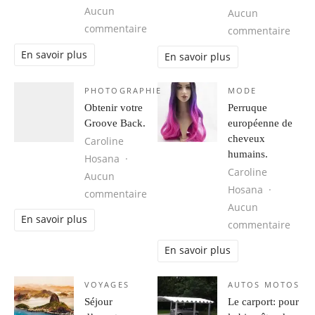
Aucun
Aucun
sur Cuba, une destination idéale 
commentaire
sur 1
commentaire
En savoir plus
En savoir plus
PHOTOGRAPHIE
MODE
Obtenir votre
Perruque
Groove Back.
européenne de
cheveux
Caroline
humains.
Hosana
Caroline
Aucun
Hosana
sur Obtenir votre Groove Back.
commentaire
Aucun
En savoir plus
sur 
commentaire
En savoir plus
VOYAGES
AUTOS MOTOS
Séjour
Le carport: pour