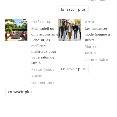
En savoir plus
EXTÉRIEUR
MODE
Plein soleil ou
Les tendances
ombre constante
mode homme à
: choisir les
suivre
meilleurs
Marise
matériaux pour
Aucun
votre salon de
sur 
commentaire
jardin
En savoir plus
Pascal Cabus
Aucun
sur Plein soleil ou ombre constante 
commentaire
En savoir plus