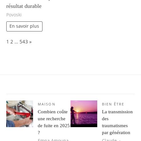
résultat durable
Povoski
En savoir plus
Page:
Next
1
2
…
543
»
MAISON
BIEN ÊTRE
Combien coûte
La transmission
une recherche
des
de fuite en 2025
traumatismes
?
par génération
Emna Amouna
Claude