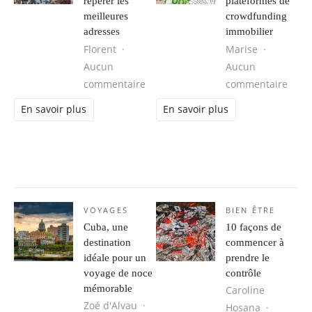
repérer les
plateformes de
meilleures
crowdfunding
adresses
immobilier
Florent
Marise
Aucun
Aucun
sur Avis hotel : comment repérer le
sur L
commentaire
commentaire
En savoir plus
En savoir plus
VOYAGES
BIEN ÊTRE
Cuba, une
10 façons de
destination
commencer à
idéale pour un
prendre le
voyage de noce
contrôle
mémorable
Caroline
Zoé d'Alvau
Hosana