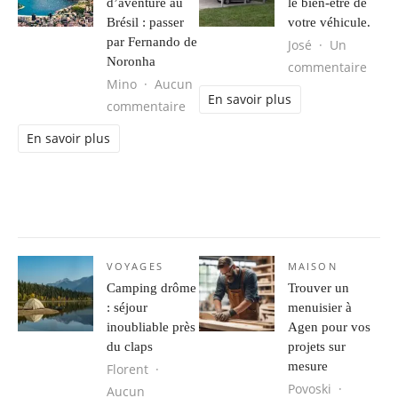
d’aventure au
le bien-être de
Brésil : passer
votre véhicule.
par Fernando de
José
Un
Noronha
sur L
commentaire
Mino
Aucun
En savoir plus
sur Séjour d’aventure au Brésil : 
commentaire
En savoir plus
VOYAGES
MAISON
Camping drôme
Trouver un
: séjour
menuisier à
inoubliable près
Agen pour vos
du claps
projets sur
mesure
Florent
Povoski
Aucun