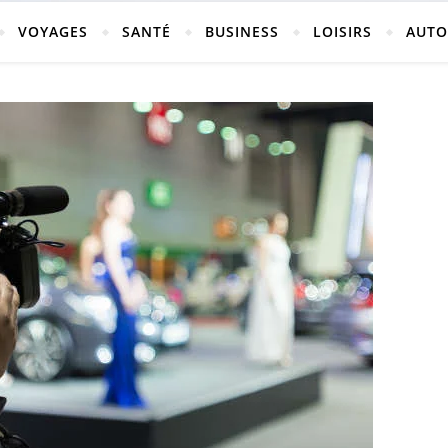
vosges
VOYAGES
SANTÉ
BUSINESS
LOISIRS
AUTO
ch-neufchateau.fr