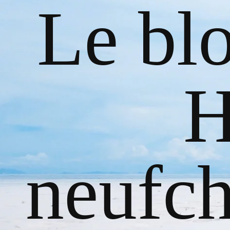
Le bl
H
neufch