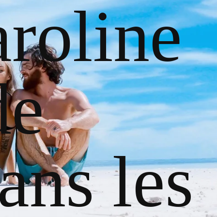
roline
de
ans les