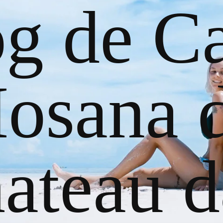
og de Ca
osana 
ateau d