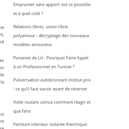
Emprunter sans apport: est-ce possible
et à quel coût ?
Relations libres, union libre,
ape
t,
polyamour : décryptage des nouveaux
sé
modèles amoureux
Punaises de Lit : Pourquoi Faire Appel
es
à un Professionnel en Tunisie ?
on
de
Pulverisation autobronzant institut prix
la
: ce qu’il faut savoir avant de réserver
Volet roulant coince comment réagir et
que faire
us
re
Peinture interieur isolante thermique :
se