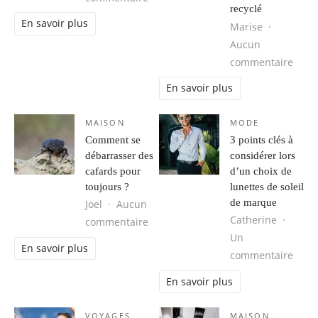
recyclé
En savoir plus
Marise
Aucun
sur L
commentaire
En savoir plus
MAISON
MODE
Comment se
3 points clés à
débarrasser des
considérer lors
cafards pour
d’un choix de
toujours ?
lunettes de soleil
de marque
Joel
Aucun
Catherine
sur Comment se débarrasser des ca
commentaire
Un
En savoir plus
sur 3
commentaire
En savoir plus
VOYAGES
MAISON