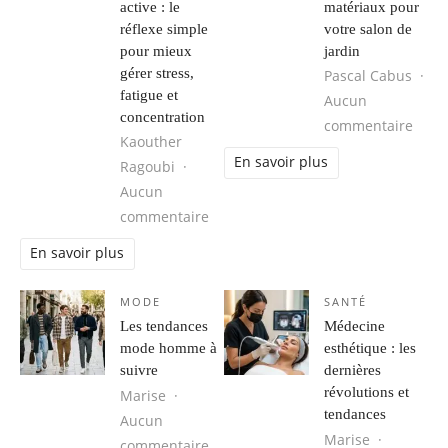
active : le
matériaux pour
réflexe simple
votre salon de
pour mieux
jardin
gérer stress,
Pascal Cabus
fatigue et
Aucun
concentration
sur P
commentaire
Kaouther
En savoir plus
Ragoubi
Aucun
sur Respiration, cohérence cardiaque
commentaire
En savoir plus
MODE
SANTÉ
Les tendances
Médecine
mode homme à
esthétique : les
suivre
dernières
révolutions et
Marise
tendances
Aucun
Marise
sur Les tendances mode homme à s
commentaire