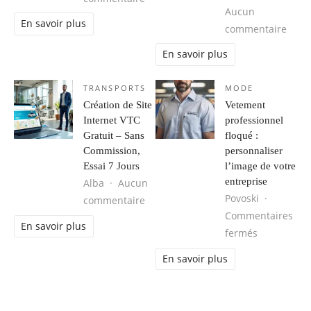
Aucun
En savoir plus
sur M
commentaire
En savoir plus
TRANSPORTS
MODE
Création de Site
Vetement
Internet VTC
professionnel
Gratuit – Sans
floqué :
Commission,
personnaliser
Essai 7 Jours
l’image de votre
entreprise
Alba
Aucun
Povoski
sur Création de Site Internet VTC G
commentaire
Commentaires
En savoir plus
sur Vetemen
fermés
En savoir plus