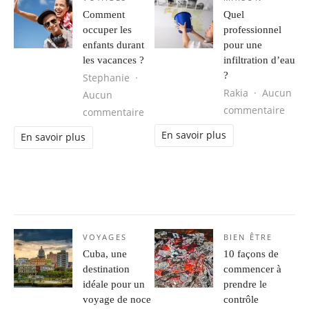
Comment
Quel
occuper les
professionnel
enfants durant
pour une
les vacances ?
infiltration d’eau
?
Stephanie
Rakia
Aucun
Aucun
sur Q
commentaire
sur Comment occuper les enfants d
commentaire
En savoir plus
En savoir plus
VOYAGES
BIEN ÊTRE
Cuba, une
10 façons de
destination
commencer à
idéale pour un
prendre le
voyage de noce
contrôle