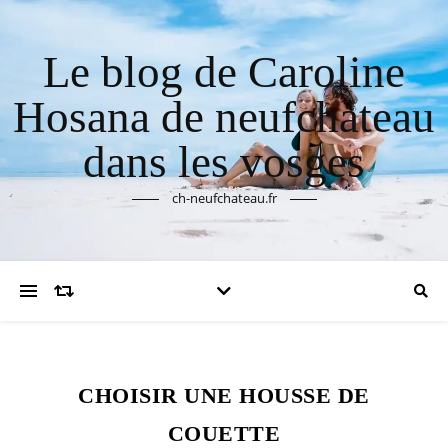
Le blog de Caroline
Hosana de neufchateau
dans les vosges
ch-neufchateau.fr
CHOISIR UNE HOUSSE DE
COUETTE