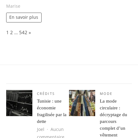
Marise
En savoir plus
Page:
Next
1
2
…
542
»
CRÉDITS
MODE
Tunisie : une
La mode
économie
circulaire :
fragilisée par la
décryptage du
dette
parcours
complet d’un
Joel
Aucun
vêtement
sur Tunisie : une économie fragilisé
commentaire