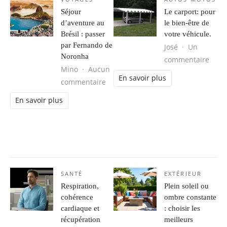
Séjour
Le carport: pour
d’aventure au
le bien-être de
Brésil : passer
votre véhicule.
par Fernando de
José
Un
Noronha
sur L
commentaire
Mino
Aucun
En savoir plus
sur Séjour d’aventure au Brésil : 
commentaire
En savoir plus
SANTÉ
EXTÉRIEUR
Respiration,
Plein soleil ou
cohérence
ombre constante
cardiaque et
: choisir les
récupération
meilleurs