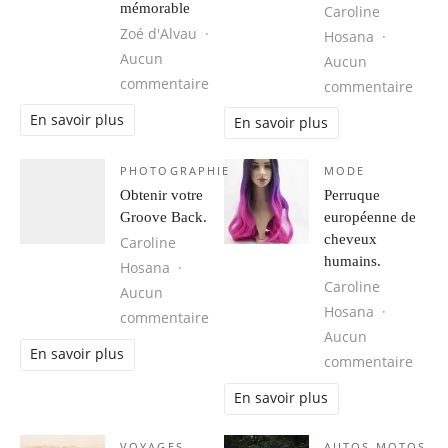
mémorable
Caroline
Zoé d'Alvau
Hosana
Aucun
Aucun
sur Cuba, une destination idéale 
commentaire
sur 1
commentaire
En savoir plus
En savoir plus
PHOTOGRAPHIE
MODE
Obtenir votre
Perruque
Groove Back.
européenne de
cheveux
Caroline
humains.
Hosana
Caroline
Aucun
Hosana
sur Obtenir votre Groove Back.
commentaire
Aucun
En savoir plus
sur 
commentaire
En savoir plus
VOYAGES
AUTOS MOTOS