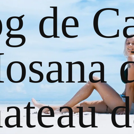
og de Ca
osana 
ateau d