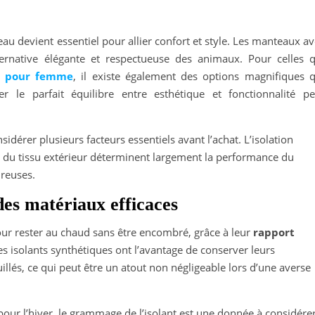
au devient essentiel pour allier confort et style. Les manteaux a
ernative élégante et respectueuse des animaux. Pour celles q
le pour femme
, il existe également des options magnifiques q
er le parfait équilibre entre esthétique et fonctionnalité pe
idérer plusieurs facteurs essentiels avant l’achat. L’isolation
ité du tissu extérieur déterminent largement la performance du
ureuses.
des matériaux efficaces
our rester au chaud sans être encombré, grâce à leur
rapport
es isolants synthétiques ont l’avantage de conserver leurs
llés, ce qui peut être un atout non négligeable lors d’une averse
 pour l’hiver, le grammage de l’isolant est une donnée à considére