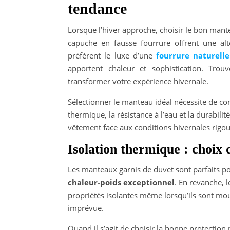
tendance
Lorsque l’hiver approche, choisir le bon mante
capuche en fausse fourrure offrent une alt
préfèrent le luxe d’une
fourrure naturel
apportent chaleur et sophistication. Trouv
transformer votre expérience hivernale.
Sélectionner le manteau idéal nécessite de cons
thermique, la résistance à l’eau et la durabil
vêtement face aux conditions hivernales rigo
Isolation thermique : choix 
Les manteaux garnis de duvet sont parfaits p
chaleur-poids exceptionnel
. En revanche, l
propriétés isolantes même lorsqu’ils sont moui
imprévue.
Quand il s’agit de choisir la bonne protection