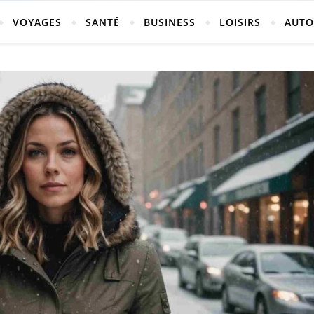
vosges
VOYAGES
SANTÉ
BUSINESS
LOISIRS
AUTO
ch-neufchateau.fr