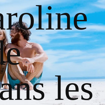
roline
de
ans les