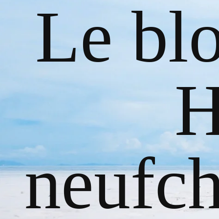
Le bl
H
neufch