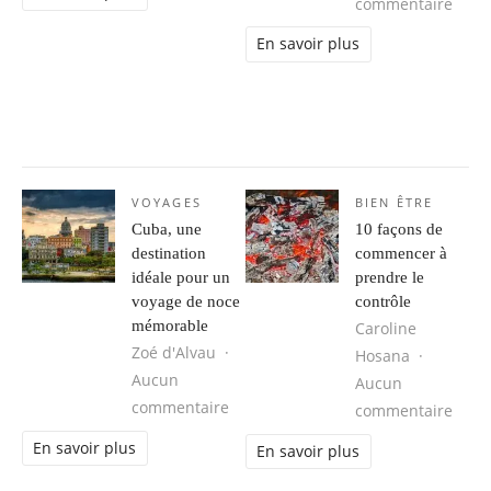
sur L
commentaire
En savoir plus
VOYAGES
BIEN ÊTRE
Cuba, une
10 façons de
destination
commencer à
idéale pour un
prendre le
voyage de noce
contrôle
mémorable
Caroline
Zoé d'Alvau
Hosana
Aucun
Aucun
sur Cuba, une destination idéale 
commentaire
sur 1
commentaire
En savoir plus
En savoir plus