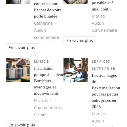
possible et à
conseils pour
quel coût ?
l’achat de votre
Marise
porte blindée
Catherine
Aucun
sur E
Aucun
commentaire
sur Quelques conseils pour l’achat 
commentaire
En savoir plus
En savoir plus
MAISON
SERVICES
Installation
ENTREPRISE
pompe à chaleur
Les avantages
Bordeaux :
de
avantages et
l’externalisation
inconvénients
pour les petites
Povoski
entreprises en
2025
Commentaires
Marise
sur Installation pompe à chaleur Bordeau
fermés
Aucun
En savoir plus