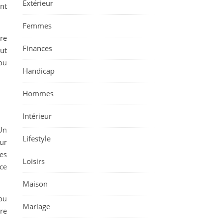
Extérieur
nt
Femmes
ure
Finances
ut
ou
Handicap
Hommes
Intérieur
Un
Lifestyle
ur
les
Loisirs
ce
Maison
 ou
Mariage
ure