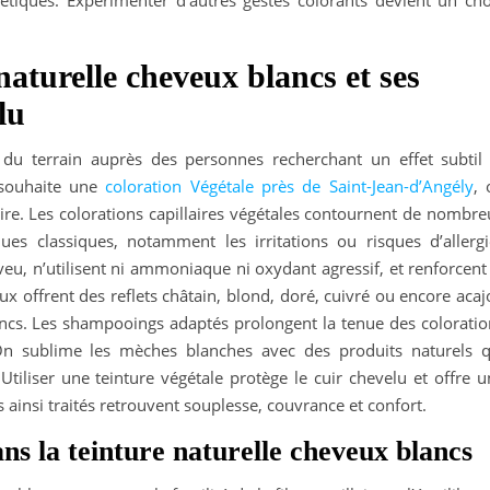
tiques. Expérimenter d’autres gestes colorants devient un cho
aturelle cheveux blancs et ses
lu
 du terrain auprès des personnes recherchant un effet subtil 
 souhaite une
coloration Végétale près de Saint-Jean-d’Angély
, 
laire. Les colorations capillaires végétales contournent de nombr
es classiques, notamment les irritations ou risques d’allergi
veu, n’utilisent ni ammoniaque ni oxydant agressif, et renforcent
aux offrent des reflets châtain, blond, doré, cuivré ou encore aca
ancs. Les shampooings adaptés prolongent la tenue des coloratio
 On sublime les mèches blanches avec des produits naturels q
Utiliser une teinture végétale protège le cuir chevelu et offre 
 ainsi traités retrouvent souplesse, couvrance et confort.
ns la teinture naturelle cheveux blancs