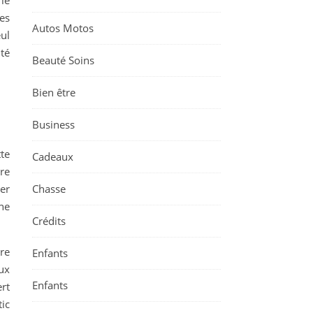
le
les
Autos Motos
ul
nté
Beauté Soins
Bien être
Business
te
Cadeaux
re
Chasse
er
une
Crédits
ire
Enfants
eux
Enfants
rt
ic