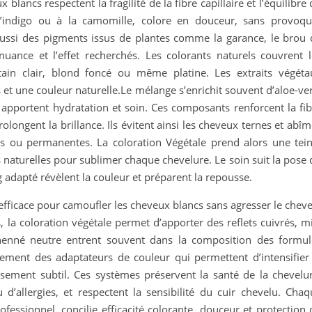
 blancs respectent la fragilité de la fibre capillaire et l’équilibre
 l’indigo ou à la camomille, colore en douceur, sans provoqu
ussi des pigments issus de plantes comme la garance, le brou 
uance et l’effet recherchés. Les colorants naturels couvrent l
tain clair, blond foncé ou même platine. Les extraits végéta
 et une couleur naturelle.Le mélange s’enrichit souvent d’aloe-ve
i apportent hydratation et soin. Ces composants renforcent la fi
rolongent la brillance. Ils évitent ainsi les cheveux ternes et abî
s ou permanentes. La coloration Végétale prend alors une tein
es naturelles pour sublimer chaque chevelure. Le soin suit la pose
adapté révèlent la couleur et préparent la repousse.
 efficace pour camoufler les cheveux blancs sans agresser le chev
 la coloration végétale permet d’apporter des reflets cuivrés, m
 henné neutre entrent souvent dans la composition des formul
alement des adaptateurs de couleur qui permettent d’intensifier 
ssement subtil. Ces systèmes préservent la santé de la chevelur
d’allergies, et respectent la sensibilité du cuir chevelu. Chaq
fessionnel, concilie efficacité colorante, douceur et protection