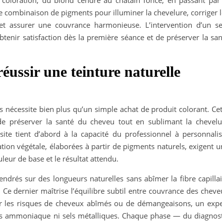
coloration, du blond cendré au châtain foncé, en passant par 
ure combinaison de pigments pour illuminer la chevelure, corriger 
 et assurer une couvrance harmonieuse. L’intervention d’un se
obtenir satisfaction dès la première séance et de préserver la sa
ussir une teinture naturelle
 nécessite bien plus qu’un simple achat de produit colorant. Cet
de préserver la santé du cheveu tout en sublimant la chevelu
ite tient d’abord à la capacité du professionnel à personnalis
tion végétale, élaborées à partir de pigments naturels, exigent 
uleur de base et le résultat attendu.
endrés sur des longueurs naturelles sans abîmer la fibre capilla
. Ce dernier maîtrise l’équilibre subtil entre couvrance des chev
ter les risques de cheveux abîmés ou de démangeaisons, un expe
sans ammoniaque ni sels métalliques. Chaque phase — du diagnost