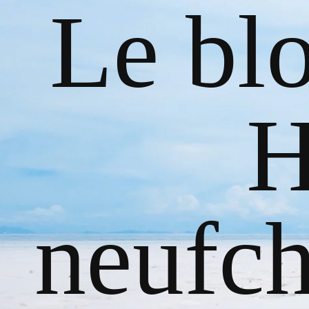
Le bl
H
neufch