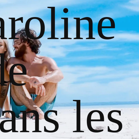
roline
de
ans les