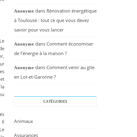
dans
Rénovation énergétique
Anonyme
à Toulouse : tout ce que vous devez
savoir pour vous lancer
Le
dans
Comment économiser
Anonyme
de
de l’énergie à la maison ?
er,
our
dans
Comment venir au gite
Anonyme
es
en Lot-et-Garonne ?
 et
 la
ou
CATÉGORIES
es
Animaux
 Il
 Le
Assurances