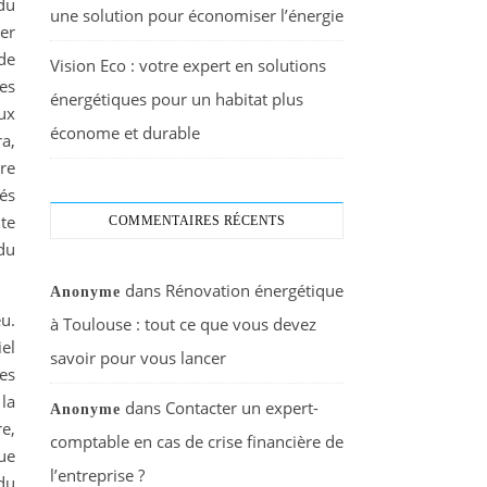
 du
une solution pour économiser l’énergie
er
de
Vision Eco : votre expert en solutions
es
énergétiques pour un habitat plus
ux
économe et durable
ra,
bre
més
te
COMMENTAIRES RÉCENTS
 du
dans
Rénovation énergétique
Anonyme
eu.
à Toulouse : tout ce que vous devez
iel
savoir pour vous lancer
es
la
dans
Contacter un expert-
Anonyme
e,
comptable en cas de crise financière de
ue
l’entreprise ?
 du