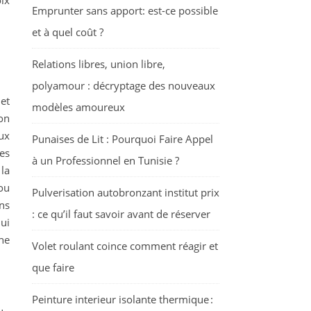
ix
Emprunter sans apport: est-ce possible
et à quel coût ?
Relations libres, union libre,
polyamour : décryptage des nouveaux
et
modèles amoureux
on
eux
Punaises de Lit : Pourquoi Faire Appel
es
à un Professionnel en Tunisie ?
 la
jou
Pulverisation autobronzant institut prix
ns
: ce qu’il faut savoir avant de réserver
ui
une
Volet roulant coince comment réagir et
que faire
Peinture interieur isolante thermique :