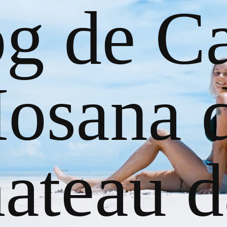
og de Ca
osana 
ateau d