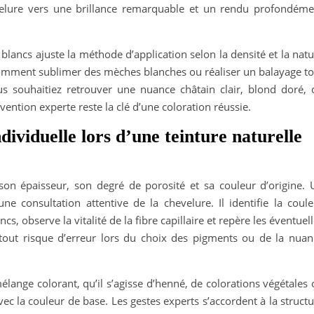
velure vers une brillance remarquable et un rendu profondéme
 blancs ajuste la méthode d’application selon la densité et la nat
 comment sublimer des mèches blanches ou réaliser un balayage to
s souhaitiez retrouver une nuance châtain clair, blond doré, 
ention experte reste la clé d’une coloration réussie.
dividuelle lors d’une teinture naturelle
on épaisseur, son degré de porosité et sa couleur d’origine. 
e consultation attentive de la chevelure. Il identifie la coule
s, observe la vitalité de la fibre capillaire et repère les éventuel
e tout risque d’erreur lors du choix des pigments ou de la nuan
élange colorant, qu’il s’agisse d’henné, de colorations végétales
ec la couleur de base. Les gestes experts s’accordent à la struct