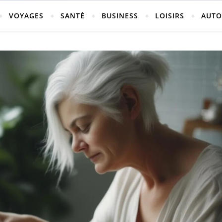
vosges
VOYAGES
SANTÉ
BUSINESS
LOISIRS
AUTO
ch-neufchateau.fr