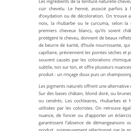
Les ingrédients de la teinture naturelle cheveux
cuir chevelu. Le henné, associé parfois à
d’oxydation ou de décoloration. On trouve a
noix, la rhubarbe ou le curcuma, selon la n
premiers cheveux blancs, qu’ils soient châ
protègent le cheveu, donnent de beaux reflets
de beurre de karité, d’huile nourrissante, qu
capillaire, préviennent les pointes sèches et p
souvent causés par les colorations chimique
subtile, ton sur ton, et offre plusieurs nuanc
produit : un rinçage doux puis un shampooing 
Les pigments naturels offrent une alternative
Sur des bases châtain, blond doré, ou brunes,
ou cendrés. Les cochleaires, rhubarbes et
utilisées par les coloristes. On retrouve ég
nuance, de foncer ou d’apporter un éclairci
garantissent l’absence de démangeaisons ou 
produit, soigneusement sélectionné par le pro