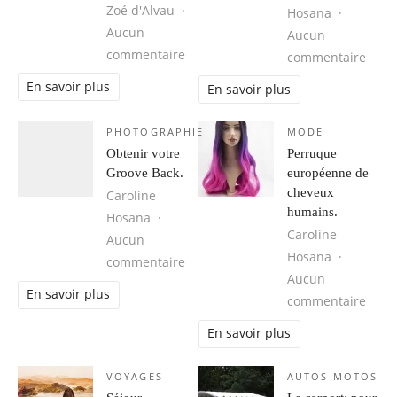
Zoé d'Alvau
Hosana
Aucun
Aucun
sur Cuba, une destination idéale 
commentaire
sur 1
commentaire
En savoir plus
En savoir plus
PHOTOGRAPHIE
MODE
Obtenir votre
Perruque
Groove Back.
européenne de
cheveux
Caroline
humains.
Hosana
Caroline
Aucun
Hosana
sur Obtenir votre Groove Back.
commentaire
Aucun
En savoir plus
sur 
commentaire
En savoir plus
VOYAGES
AUTOS MOTOS