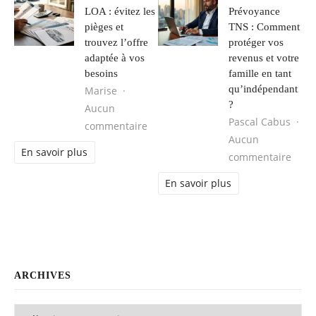
LOA : évitez les
Prévoyance
pièges et
TNS : Comment
trouvez l’offre
protéger vos
adaptée à vos
revenus et votre
besoins
famille en tant
qu’indépendant
Marise
?
Aucun
Pascal Cabus
sur LOA : évitez les pièges et trouve
commentaire
Aucun
En savoir plus
sur P
commentaire
En savoir plus
ARCHIVES
Archives