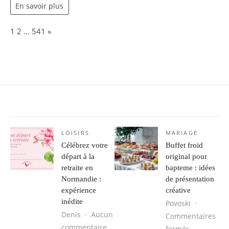
En savoir plus
Page:
Next
1
2
…
541
»
LOISIRS
MARIAGE
Célébrez votre
Buffet froid
départ à la
original pour
retraite en
bapteme : idées
Normandie :
de présentation
expérience
créative
inédite
Povoski
Denis
Aucun
Commentaires
sur Célébrez votre départ à la retr
commentaire
sur Buffet 
fermés