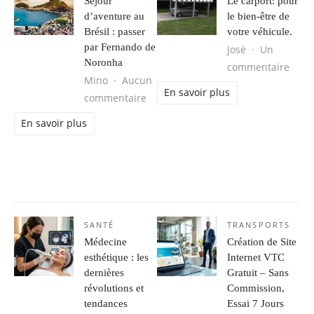
Séjour
Le carport: pour
d’aventure au
le bien-être de
Brésil : passer
votre véhicule.
par Fernando de
José
Un
Noronha
sur L
commentaire
Mino
Aucun
En savoir plus
sur Séjour d’aventure au Brésil : 
commentaire
En savoir plus
SANTÉ
TRANSPORTS
Médecine
Création de Site
esthétique : les
Internet VTC
dernières
Gratuit – Sans
révolutions et
Commission,
tendances
Essai 7 Jours