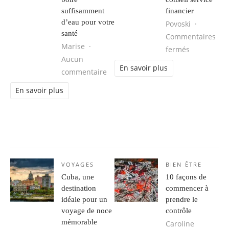
suffisamment
financier
d’eau pour votre
Povoski
santé
Commentaires
Marise
sur Optimis
fermés
Aucun
En savoir plus
sur Hydratation optimale : l’import
commentaire
En savoir plus
VOYAGES
BIEN ÊTRE
Cuba, une
10 façons de
destination
commencer à
idéale pour un
prendre le
voyage de noce
contrôle
mémorable
Caroline