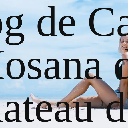
og de Ca
osana 
ateau d