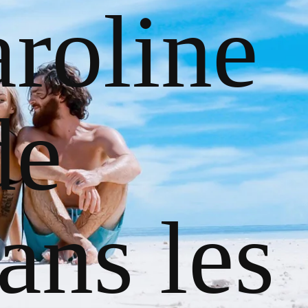
roline
de
ans les