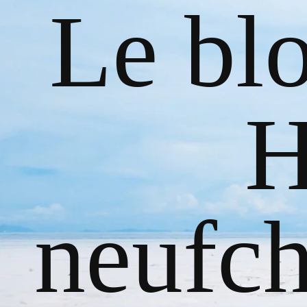
Le bl
H
neufch