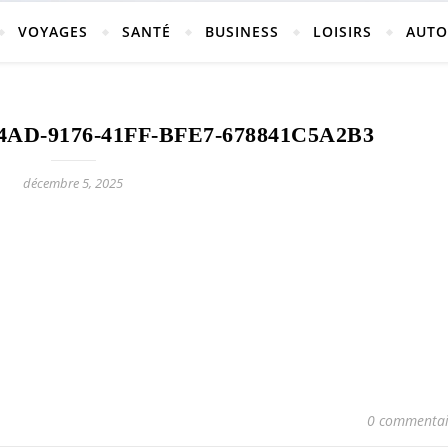
vosges
VOYAGES
SANTÉ
BUSINESS
LOISIRS
AUTO
AD-9176-41FF-BFE7-678841C5A2B3
ch-neufchateau.fr
décembre 5, 2025
0 commentai