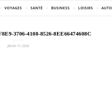
vosges
VOYAGES
SANTÉ
BUSINESS
LOISIRS
AUTO
E9-3706-4108-8526-8EE66474608C
ch-neufchateau.fr
février 17, 2026