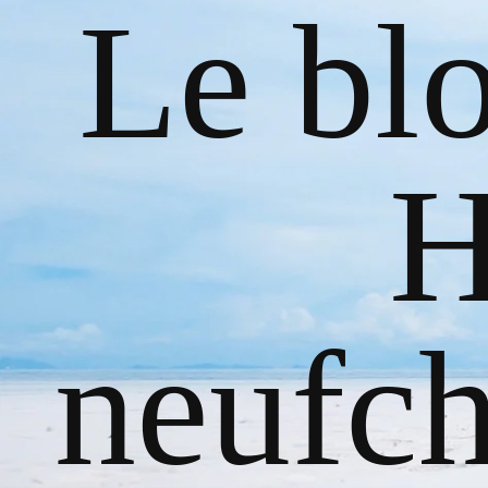
Le bl
H
neufch