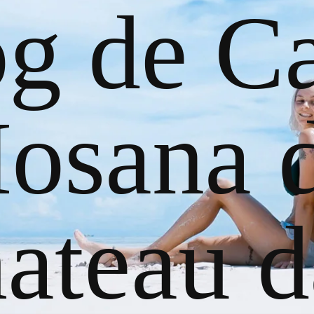
og de Ca
osana 
ateau d