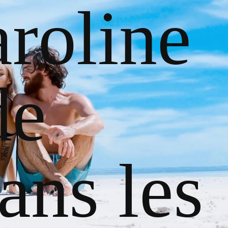
roline
de
ans les