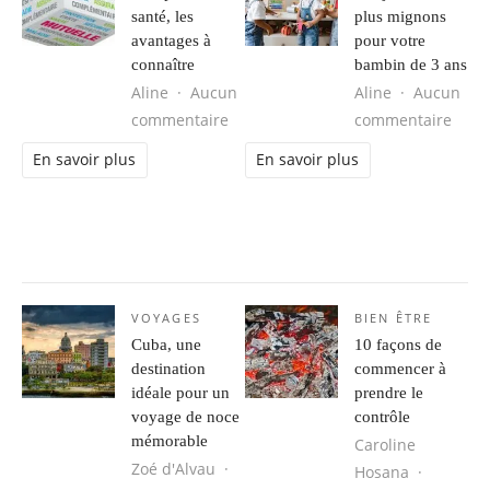
santé, les
plus mignons
avantages à
pour votre
connaître
bambin de 3 ans
Aline
Aucun
Aline
Aucun
sur Complémentaire santé, les avan
sur L
commentaire
commentaire
En savoir plus
En savoir plus
VOYAGES
BIEN ÊTRE
Cuba, une
10 façons de
destination
commencer à
idéale pour un
prendre le
voyage de noce
contrôle
mémorable
Caroline
Zoé d'Alvau
Hosana