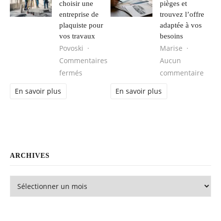
choisir une
pièges et
entreprise de
trouvez l’offre
plaquiste pour
adaptée à vos
vos travaux
besoins
Povoski
Marise
Commentaires
Aucun
sur Comment choisir une entreprise de pl
sur L
fermés
commentaire
En savoir plus
En savoir plus
ARCHIVES
Archives