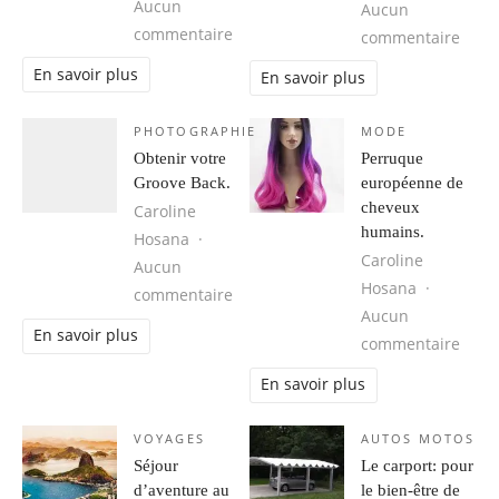
Aucun
Aucun
sur Cuba, une destination idéale 
commentaire
sur 1
commentaire
En savoir plus
En savoir plus
PHOTOGRAPHIE
MODE
Obtenir votre
Perruque
Groove Back.
européenne de
cheveux
Caroline
humains.
Hosana
Caroline
Aucun
Hosana
sur Obtenir votre Groove Back.
commentaire
Aucun
En savoir plus
sur 
commentaire
En savoir plus
VOYAGES
AUTOS MOTOS
Séjour
Le carport: pour
d’aventure au
le bien-être de