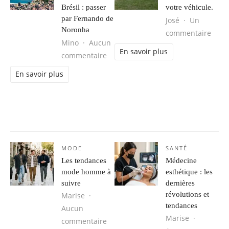
Brésil : passer
votre véhicule.
par Fernando de
José
Un
Noronha
sur L
commentaire
Mino
Aucun
En savoir plus
sur Séjour d’aventure au Brésil : 
commentaire
En savoir plus
MODE
SANTÉ
Les tendances
Médecine
mode homme à
esthétique : les
suivre
dernières
révolutions et
Marise
tendances
Aucun
Marise
sur Les tendances mode homme à s
commentaire