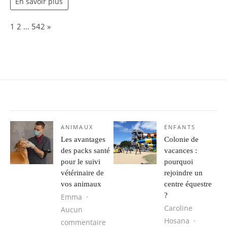
En savoir plus
Page:
Next
1
2
…
542
»
ANIMAUX
ENFANTS
Les avantages
Colonie de
des packs santé
vacances :
pour le suivi
pourquoi
vétérinaire de
rejoindre un
vos animaux
centre équestre
?
Emma
Caroline
Aucun
Hosana
sur Les avantages des packs santé p
commentaire