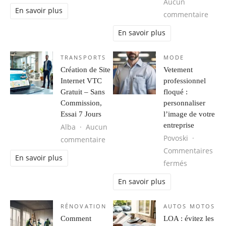
Aucun
En savoir plus
sur M
commentaire
En savoir plus
TRANSPORTS
MODE
Création de Site
Vetement
Internet VTC
professionnel
Gratuit – Sans
floqué :
Commission,
personnaliser
Essai 7 Jours
l’image de votre
entreprise
Alba
Aucun
Povoski
sur Création de Site Internet VTC G
commentaire
Commentaires
En savoir plus
sur Vetemen
fermés
En savoir plus
RÉNOVATION
AUTOS MOTOS
Comment
LOA : évitez les