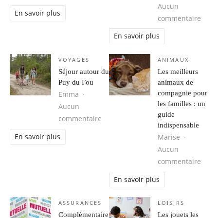
Aucun
En savoir plus
sur C
commentaire
En savoir plus
VOYAGES
ANIMAUX
Séjour autour du
Les meilleurs
Puy du Fou
animaux de
compagnie pour
Emma
les familles : un
Aucun
guide
sur Séjour autour du Puy du Fou
commentaire
indispensable
En savoir plus
Marise
Aucun
sur L
commentaire
En savoir plus
ASSURANCES
LOISIRS
Complémentaire
Les jouets les