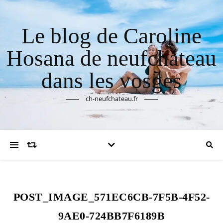
Le blog de Caroline
Hosana de neufchateau
dans les vosges
ch-neufchateau.fr
POST_IMAGE_571EC6CB-7F5B-4F52-
9AE0-724BB7F6189B