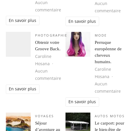
Aucun
Aucun
sur Cuba, une destination idéale 
commentaire
sur 1
commentaire
En savoir plus
En savoir plus
PHOTOGRAPHIE
MODE
Obtenir votre
Perruque
Groove Back.
européenne de
cheveux
Caroline
humains.
Hosana
Caroline
Aucun
Hosana
sur Obtenir votre Groove Back.
commentaire
Aucun
En savoir plus
sur 
commentaire
En savoir plus
VOYAGES
AUTOS MOTOS
Séjour
Le carport: pour
d’aventure au
le bien-être de