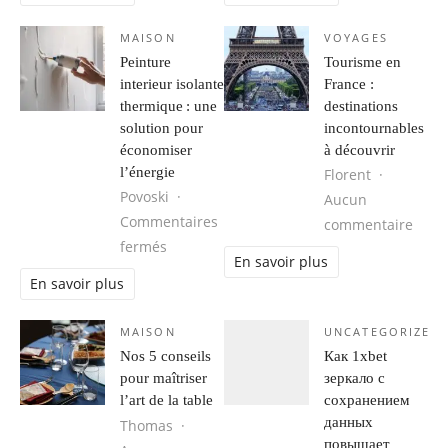
MAISON
VOYAGES
Peinture
Tourisme en
interieur isolante
France :
thermique : une
destinations
solution pour
incontournables
économiser
à découvrir
l’énergie
Florent
Povoski
Aucun
Commentaires
sur T
commentaire
sur Peinture interieur isolante thermique
fermés
En savoir plus
En savoir plus
MAISON
UNCATEGORIZED
Nos 5 conseils
Как 1xbet
pour maîtriser
зеркало с
l’art de la table
сохранением
данных
Thomas
повышает