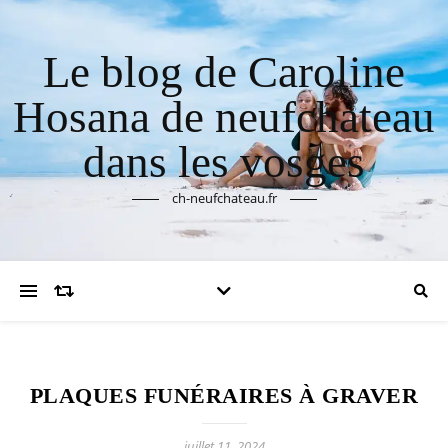
Le blog de Caroline
Hosana de neufchateau
dans les vosges
ch-neufchateau.fr
PLAQUES FUNÉRAIRES À GRAVER
juillet 11, 2024