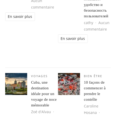
Aucun
удобство и
sur Nos 5 conseils pour maîtriser l’a
commentaire
безопасность
пользователей
En savoir plus
cathy
Aucun
sur 
commentaire
En savoir plus
VOYAGES
BIEN ÊTRE
Cuba, une
10 façons de
destination
commencer à
idéale pour un
prendre le
voyage de noce
contrôle
mémorable
Caroline
Zoé d'Alvau
Hosana