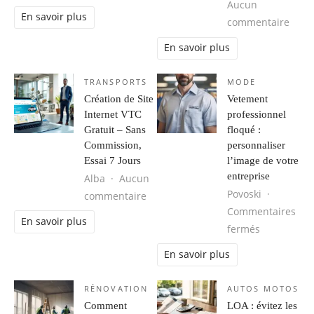
Aucun
En savoir plus
sur M
commentaire
En savoir plus
TRANSPORTS
MODE
Création de Site
Vetement
Internet VTC
professionnel
Gratuit – Sans
floqué :
Commission,
personnaliser
Essai 7 Jours
l’image de votre
entreprise
Alba
Aucun
Povoski
sur Création de Site Internet VTC G
commentaire
Commentaires
En savoir plus
sur Vetemen
fermés
En savoir plus
RÉNOVATION
AUTOS MOTOS
Comment
LOA : évitez les