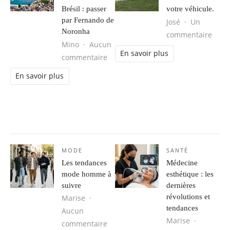
Brésil : passer
votre véhicule.
par Fernando de
José
Un
Noronha
sur L
commentaire
Mino
Aucun
En savoir plus
sur Séjour d’aventure au Brésil : 
commentaire
En savoir plus
MODE
SANTÉ
Les tendances
Médecine
mode homme à
esthétique : les
suivre
dernières
révolutions et
Marise
tendances
Aucun
Marise
sur Les tendances mode homme à s
commentaire