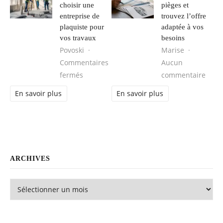
choisir une
pièges et
entreprise de
trouvez l’offre
plaquiste pour
adaptée à vos
vos travaux
besoins
Povoski
Marise
Commentaires
Aucun
sur Comment choisir une entreprise de pl
sur L
fermés
commentaire
En savoir plus
En savoir plus
ARCHIVES
Archives