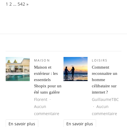
Page:
Next
1
2
…
542
»
MAISON
LOISIRS
Maison et
Comment
extérieur : les
reconnaitre un
essentiels
homme
Shopix pour un
célibataire sur
été sans galère
internet ?
Florent
GuillaumeTBC
Aucun
Aucun
sur Maison et extérieur : les essent
sur C
commentaire
commentaire
En savoir plus
En savoir plus