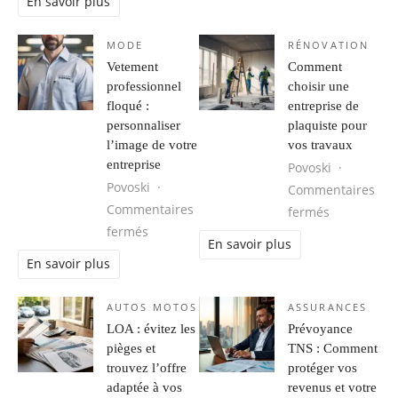
En savoir plus
MODE
RÉNOVATION
Vetement
Comment
professionnel
choisir une
floqué :
entreprise de
personnaliser
plaquiste pour
l’image de votre
vos travaux
entreprise
Povoski
Povoski
Commentaires
Commentaires
sur Comment
fermés
sur Vetement professionnel floqué : perso
fermés
En savoir plus
En savoir plus
AUTOS MOTOS
ASSURANCES
LOA : évitez les
Prévoyance
pièges et
TNS : Comment
trouvez l’offre
protéger vos
adaptée à vos
revenus et votre