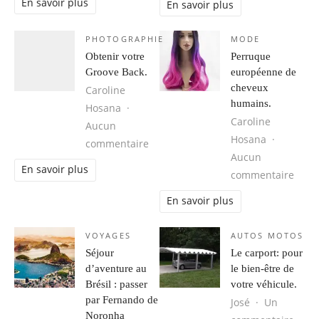
En savoir plus
En savoir plus
PHOTOGRAPHIE
MODE
Obtenir votre
Perruque
Groove Back.
européenne de
cheveux
Caroline
humains.
Hosana
Caroline
Aucun
Hosana
sur Obtenir votre Groove Back.
commentaire
Aucun
En savoir plus
sur 
commentaire
En savoir plus
VOYAGES
AUTOS MOTOS
Séjour
Le carport: pour
d’aventure au
le bien-être de
Brésil : passer
votre véhicule.
par Fernando de
José
Un
Noronha