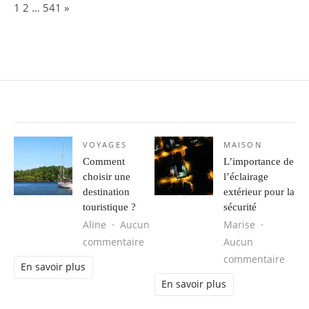
Page:
Next
1
2
…
541
»
VOYAGES
MAISON
Comment
L’importance de
choisir une
l’éclairage
destination
extérieur pour la
touristique ?
sécurité
Aline
Aucun
Marise
sur Comment choisir une destinatio
commentaire
Aucun
sur L
commentaire
En savoir plus
En savoir plus