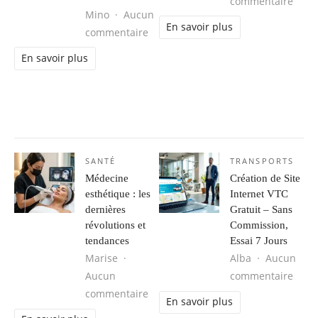
sur L
commentaire
Mino
Aucun
En savoir plus
sur Séjour d’aventure au Brésil : 
commentaire
En savoir plus
SANTÉ
TRANSPORTS
Médecine
Création de Site
esthétique : les
Internet VTC
dernières
Gratuit – Sans
révolutions et
Commission,
tendances
Essai 7 Jours
Marise
Alba
Aucun
sur C
Aucun
commentaire
sur Médecine esthétique : les derni
commentaire
En savoir plus