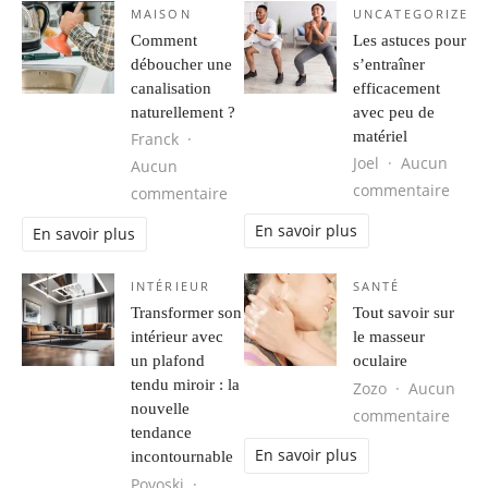
MAISON
UNCATEGORIZED
Comment
Les astuces pour
déboucher une
s’entraîner
canalisation
efficacement
naturellement ?
avec peu de
matériel
Franck
Joel
Aucun
Aucun
sur L
commentaire
sur Comment déboucher une canali
commentaire
En savoir plus
En savoir plus
INTÉRIEUR
SANTÉ
Transformer son
Tout savoir sur
intérieur avec
le masseur
un plafond
oculaire
tendu miroir : la
Zozo
Aucun
nouvelle
sur T
commentaire
tendance
En savoir plus
incontournable
Povoski