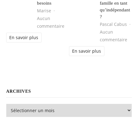
besoins
famille en tant
qu’indépendant
Marise
?
Aucun
Pascal Cabus
sur LOA : évitez les pièges et trouve
commentaire
Aucun
En savoir plus
sur P
commentaire
En savoir plus
ARCHIVES
Archives