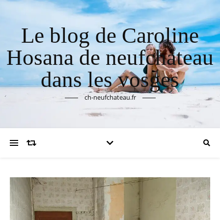
Le blog de Caroline
Hosana de neufchateau
dans les vosges
ch-neufchateau.fr