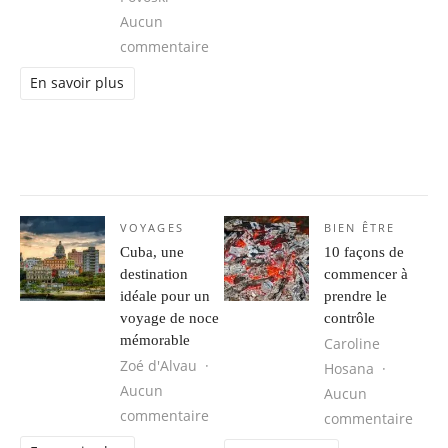
Aucun
sur Transformer son intérieur avec
commentaire
En savoir plus
VOYAGES
BIEN ÊTRE
Cuba, une
10 façons de
destination
commencer à
idéale pour un
prendre le
voyage de noce
contrôle
mémorable
Caroline
Zoé d'Alvau
Hosana
Aucun
Aucun
sur Cuba, une destination idéale 
commentaire
sur 1
commentaire