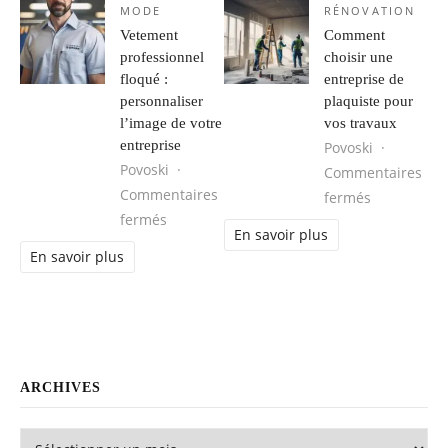
MODE
RÉNOVATION
Vetement
Comment
professionnel
choisir une
floqué :
entreprise de
personnaliser
plaquiste pour
l’image de votre
vos travaux
entreprise
Povoski
Povoski
Commentaires
Commentaires
sur Comment
fermés
sur Vetement professionnel floqué : perso
fermés
En savoir plus
En savoir plus
ARCHIVES
Archives