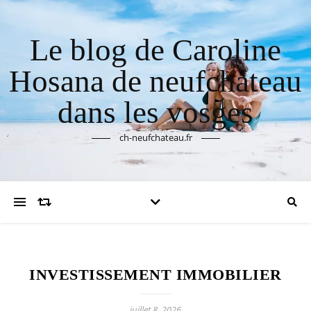
Le blog de Caroline
Hosana de neufchateau
dans les vosges
ch-neufchateau.fr
INVESTISSEMENT IMMOBILIER
juillet 8, 2026