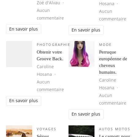
Zoé d'Alvau
Hosana
Aucun
Aucun
sur Cuba, une destination idéale 
commentaire
sur 1
commentaire
En savoir plus
En savoir plus
PHOTOGRAPHIE
MODE
Obtenir votre
Perruque
Groove Back.
européenne de
cheveux
Caroline
humains.
Hosana
Caroline
Aucun
Hosana
sur Obtenir votre Groove Back.
commentaire
Aucun
En savoir plus
sur 
commentaire
En savoir plus
VOYAGES
AUTOS MOTOS
Séjour
Le carport: pour