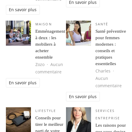
En savoir plus
En savoir plus
MAISON
SANTÉ
Emménagement
Santé préventive
à deux : les
pour femmes
mobiliers à
modernes :
acheter
conseils et
ensemble
pratiques
essentielles
Zozo
Aucun
Charles
sur Emménagement à deux : les mob
commentaire
Aucun
En savoir plus
sur S
commentaire
En savoir plus
LIFESTYLE
SERVICES
Conseils pour
ENTREPRISE
tirer le meilleur
Les raisons pour
parti de votre
que vous deviez