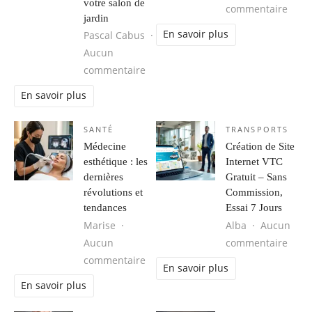
votre salon de
sur 
commentaire
jardin
En savoir plus
Pascal Cabus
Aucun
sur Plein soleil ou ombre constante 
commentaire
En savoir plus
SANTÉ
TRANSPORTS
Médecine
Création de Site
esthétique : les
Internet VTC
dernières
Gratuit – Sans
révolutions et
Commission,
tendances
Essai 7 Jours
Marise
Alba
Aucun
sur C
Aucun
commentaire
sur Médecine esthétique : les derni
commentaire
En savoir plus
En savoir plus