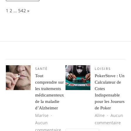
Page:
Next
1
2
…
542
»
SANTÉ
LOISIRS
Tout
PokerStove : Un
comprendre sur
Calculateur de
les traitements
Cotes
médicamenteux
Indispensable
de la maladie
pour les Joueurs
d’Alzheimer
de Poker
Marise
Aline
Aucun
sur P
Aucun
commentaire
sur Tout comprendre sur les trait
commentaire