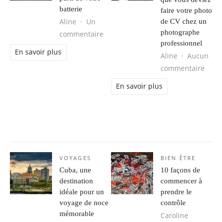
batterie
faire votre photo
Aline
Un
de CV chez un
photographe
sur Conseils pour tirer le meilleur p
commentaire
professionnel
En savoir plus
Aline
Aucun
sur L
commentaire
En savoir plus
VOYAGES
BIEN ÊTRE
Cuba, une
10 façons de
destination
commencer à
idéale pour un
prendre le
voyage de noce
contrôle
mémorable
Caroline