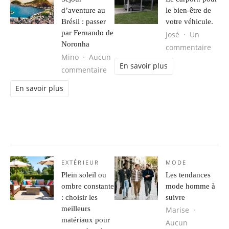
d’aventure au
le bien-être de
Brésil : passer
votre véhicule.
par Fernando de
José
Un
Noronha
sur L
commentaire
Mino
Aucun
En savoir plus
sur Séjour d’aventure au Brésil : 
commentaire
En savoir plus
EXTÉRIEUR
MODE
Plein soleil ou
Les tendances
ombre constante
mode homme à
: choisir les
suivre
meilleurs
Marise
matériaux pour
Aucun