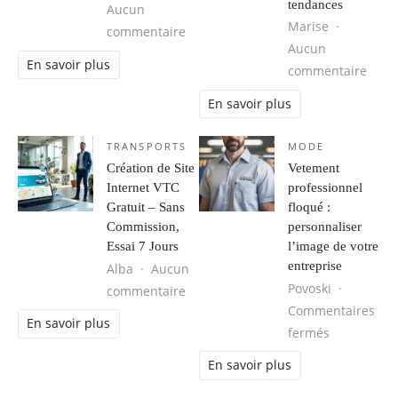
tendances
Aucun
Marise
sur Les tendances mode homme à s
commentaire
Aucun
En savoir plus
sur M
commentaire
En savoir plus
TRANSPORTS
MODE
Création de Site
Vetement
Internet VTC
professionnel
Gratuit – Sans
floqué :
Commission,
personnaliser
Essai 7 Jours
l’image de votre
entreprise
Alba
Aucun
Povoski
sur Création de Site Internet VTC G
commentaire
Commentaires
En savoir plus
sur Vetemen
fermés
En savoir plus