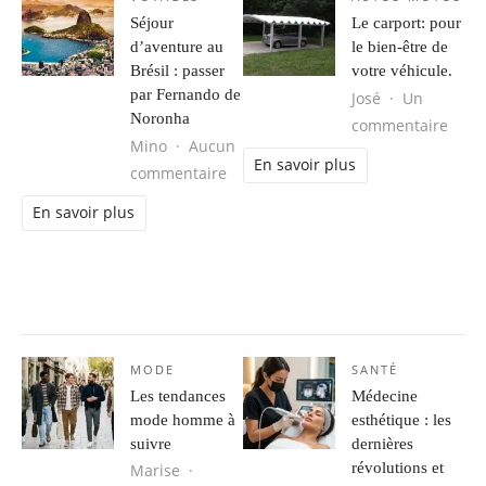
Séjour
Le carport: pour
d’aventure au
le bien-être de
Brésil : passer
votre véhicule.
par Fernando de
José
Un
Noronha
sur L
commentaire
Mino
Aucun
En savoir plus
sur Séjour d’aventure au Brésil : 
commentaire
En savoir plus
MODE
SANTÉ
Les tendances
Médecine
mode homme à
esthétique : les
suivre
dernières
révolutions et
Marise