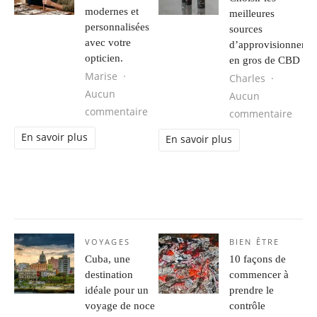
modernes et
meilleures
personnalisées
sources
avec votre
d’approvisionneme
opticien.
en gros de CBD
Marise
Charles
Aucun
Aucun
sur Marseille : des lunettes modern
commentaire
sur C
commentaire
En savoir plus
En savoir plus
VOYAGES
BIEN ÊTRE
Cuba, une
10 façons de
destination
commencer à
idéale pour un
prendre le
voyage de noce
contrôle