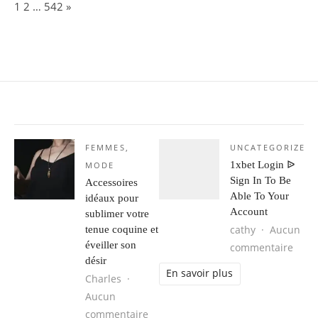
Page:
Next
1
2
…
542
»
FEMMES
,
UNCATEGORIZED
1xbet Login ᐉ
MODE
Sign In To Be
Accessoires
Able To Your
idéaux pour
Account
sublimer votre
cathy
Aucun
tenue coquine et
éveiller son
sur 1
commentaire
désir
En savoir plus
Charles
Aucun
sur Accessoires idéaux pour sublime
commentaire