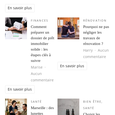
En savoir plus
FINANCES
RÉNOVATION
Comment
Pourquoi ne pas
préparer un
négliger les
dossier de prêt
travaux de
immobilier
rénovation ?
solide : les
Harry
Aucun
étapes clés à
sur P
commentaire
suivre
En savoir plus
Marise
Aucun
sur Comment préparer un dossier de 
commentaire
En savoir plus
SANTÉ
BIEN ÊTRE
,
Marseille : des
SANTÉ
lunettes
Choisir les