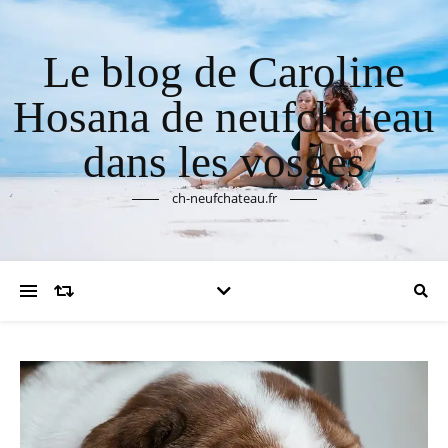
Le blog de Caroline
Hosana de neufchateau
dans les vosges
ch-neufchateau.fr