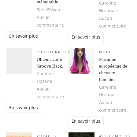
mémorable
Caroline
Zoé d'Alvau
Hosana
Aucun
Aucun
sur Cuba, une destination idéale 
commentaire
sur 1
commentaire
En savoir plus
En savoir plus
PHOTOGRAPHIE
MODE
Obtenir votre
Perruque
Groove Back.
européenne de
cheveux
Caroline
humains.
Hosana
Caroline
Aucun
Hosana
sur Obtenir votre Groove Back.
commentaire
Aucun
En savoir plus
sur 
commentaire
En savoir plus
VOYAGES
AUTOS MOTOS