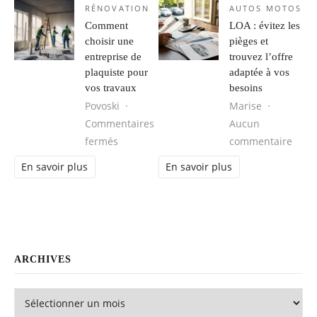
RÉNOVATION
AUTOS MOTOS
Comment
LOA : évitez les
choisir une
pièges et
entreprise de
trouvez l’offre
plaquiste pour
adaptée à vos
vos travaux
besoins
Povoski
Marise
Commentaires
Aucun
sur Comment choisir une entreprise de pl
sur L
fermés
commentaire
En savoir plus
En savoir plus
ARCHIVES
Archives