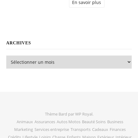
En savoir plus
ARCHIVES
Archives
Thème Bard par
WP Royal
.
Animaux
Assurances
Autos Motos
Beauté Soins
Business
Marketing
Services entreprise
Transports
Cadeaux
Finances
Crédits
Lifestyle
Loisirs
Chasse
Enfants
Maison
Extérieur
Intérieur