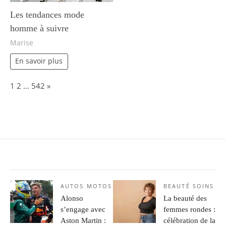
Les tendances mode
homme à suivre
Marise
En savoir plus
Page:
Next
1
2
…
542
»
AUTOS MOTOS
BEAUTÉ SOINS
Alonso
La beauté des
s’engage avec
femmes rondes :
Aston Martin :
célébration de la