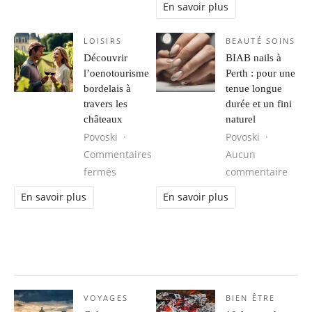
En savoir plus
LOISIRS
BEAUTÉ SOINS
Découvrir
BIAB nails à
l’oenotourisme
Perth : pour une
bordelais à
tenue longue
travers les
durée et un fini
châteaux
naturel
Povoski
Povoski
Commentaires
Aucun
sur Découvrir l’oenotourisme bordelais à 
sur B
fermés
commentaire
En savoir plus
En savoir plus
VOYAGES
BIEN ÊTRE