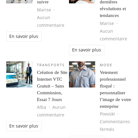
suivre
dernières
révolutions et
Marise
tendances
Aucun
Marise
sur Les tendances mode homme à s
commentaire
Aucun
En savoir plus
sur M
commentaire
En savoir plus
TRANSPORTS
MODE
Création de Site
Vetement
Internet VTC
professionnel
Gratuit – Sans
floqué :
Commission,
personnaliser
Essai 7 Jours
l’image de votre
entreprise
Alba
Aucun
Povoski
sur Création de Site Internet VTC G
commentaire
Commentaires
En savoir plus
sur Vetemen
fermés