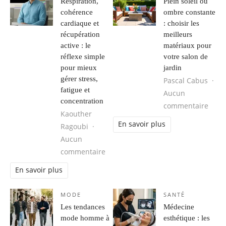
Respiration,
Plein soleil ou
cohérence
ombre constante
cardiaque et
: choisir les
récupération
meilleurs
active : le
matériaux pour
réflexe simple
votre salon de
pour mieux
jardin
gérer stress,
Pascal Cabus
fatigue et
Aucun
concentration
sur P
commentaire
Kaouther
En savoir plus
Ragoubi
Aucun
sur Respiration, cohérence cardiaque
commentaire
En savoir plus
MODE
SANTÉ
Les tendances
Médecine
mode homme à
esthétique : les