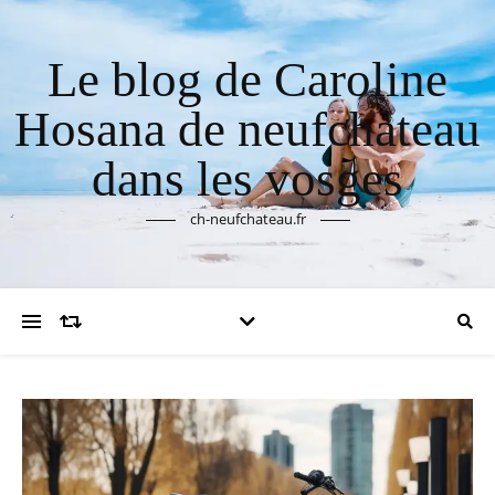
Le blog de Caroline
Hosana de neufchateau
dans les vosges
ch-neufchateau.fr