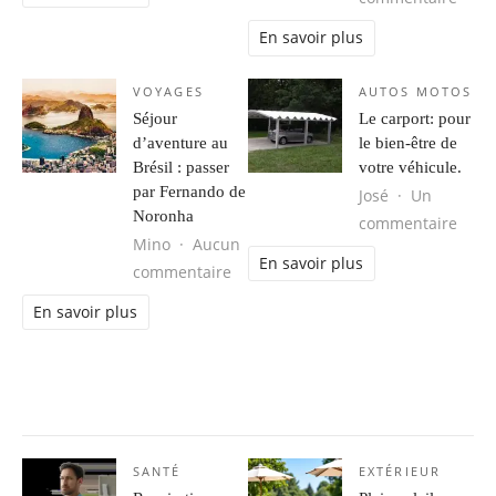
En savoir plus
VOYAGES
AUTOS MOTOS
Séjour
Le carport: pour
d’aventure au
le bien-être de
Brésil : passer
votre véhicule.
par Fernando de
José
Un
Noronha
sur L
commentaire
Mino
Aucun
En savoir plus
sur Séjour d’aventure au Brésil : 
commentaire
En savoir plus
SANTÉ
EXTÉRIEUR