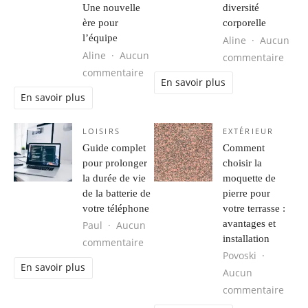
Une nouvelle
diversité
ère pour
corporelle
l’équipe
Aline
Aucun
Aline
Aucun
sur L
commentaire
sur Alonso s’engage avec Aston Mart
commentaire
En savoir plus
En savoir plus
LOISIRS
EXTÉRIEUR
Guide complet
Comment
pour prolonger
choisir la
la durée de vie
moquette de
de la batterie de
pierre pour
votre téléphone
votre terrasse :
avantages et
Paul
Aucun
installation
sur Guide complet pour prolonger la
commentaire
Povoski
En savoir plus
Aucun
sur C
commentaire