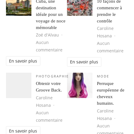
Cuba, une
10 façons de
destination
commencer à
idéale pour un
prendre le
voyage de noce
contrôle
mémorable
Caroline
Zoé d'Alvau
Hosana
Aucun
Aucun
sur Cuba, une destination idéale 
commentaire
sur 1
commentaire
En savoir plus
En savoir plus
PHOTOGRAPHIE
MODE
Obtenir votre
Perruque
Groove Back.
européenne de
cheveux
Caroline
humains.
Hosana
Caroline
Aucun
Hosana
sur Obtenir votre Groove Back.
commentaire
Aucun
En savoir plus
sur 
commentaire