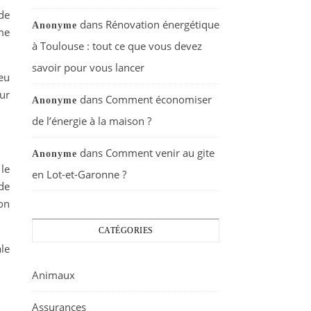
 de
dans
Rénovation énergétique
Anonyme
me
à Toulouse : tout ce que vous devez
savoir pour vous lancer
eu
ur
dans
Comment économiser
Anonyme
de l’énergie à la maison ?
dans
Comment venir au gite
Anonyme
le
en Lot-et-Garonne ?
de
on
CATÉGORIES
le
Animaux
Assurances