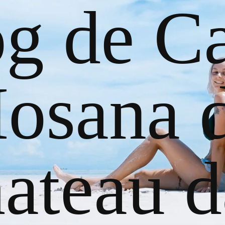
og de Ca
osana 
ateau d