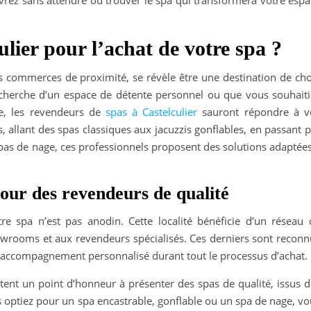
vrez sans attendre où trouver le spa qui transformera votre espa
ulier pour l’achat de votre spa ?
es commerces de proximité, se révèle être une destination de cho
echerche d’un espace de détente personnel ou que vous souhaiti
le, les revendeurs de
spas à Castelculier
sauront répondre à v
s, allant des spas classiques aux jacuzzis gonflables, en passant 
pas de nage, ces professionnels proposent des solutions adaptées
 pour des revendeurs de qualité
tre spa n’est pas anodin. Cette localité bénéficie d’un réseau 
howrooms et aux revendeurs spécialisés. Ces derniers sont reconn
 un accompagnement personnalisé durant tout le processus d’achat.
ttent un point d’honneur à présenter des spas de qualité, issus 
 optiez pour un spa encastrable, gonflable ou un spa de nage, vo