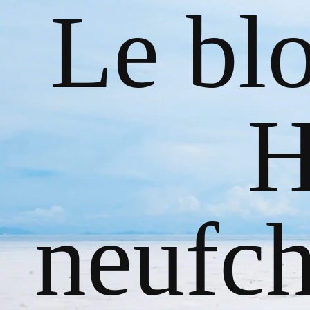
Le bl
H
neufch