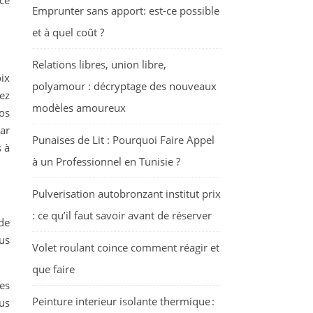
ce
Emprunter sans apport: est-ce possible
et à quel coût ?
Relations libres, union libre,
ix
polyamour : décryptage des nouveaux
ez
modèles amoureux
os
par
Punaises de Lit : Pourquoi Faire Appel
 à
à un Professionnel en Tunisie ?
Pulverisation autobronzant institut prix
: ce qu’il faut savoir avant de réserver
de
us
Volet roulant coince comment réagir et
que faire
des
Peinture interieur isolante thermique :
us