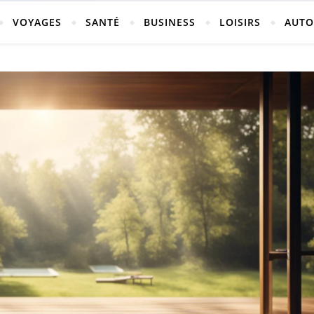
vosges
VOYAGES
SANTÉ
BUSINESS
LOISIRS
AUTO
ch-neufchateau.fr