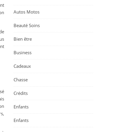
ant
Autos Motos
ion
Beauté Soins
de
Bien être
ous
nt
Business
Cadeaux
Chasse
isé
Crédits
ais
ion
Enfants
s,
Enfants