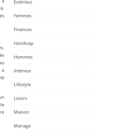
 à
Extérieur
é.
Femmes
és
Finances
Handicap
s.
tés
Hommes
au
 à
Intérieur
té
Lifestyle
un
Loisirs
te
Maison
tre
Mariage