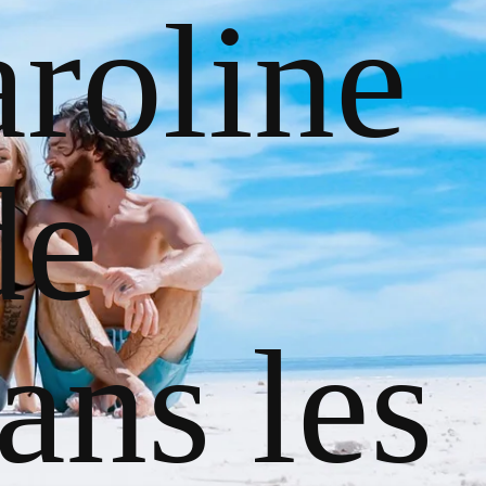
roline
de
ans les