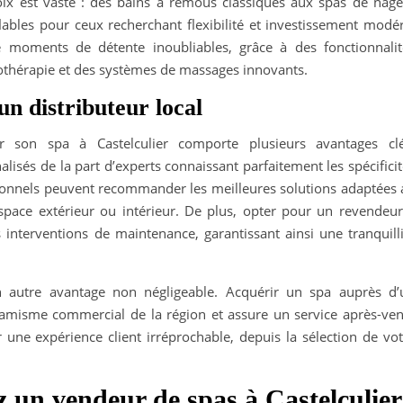
oix est vaste : des bains à remous classiques aux spas de nage
lables pour ceux recherchant flexibilité et investissement modér
moments de détente inoubliables, grâce à des fonctionnalit
mothérapie et des systèmes de massages innovants.
n distributeur local
er son spa à Castelculier comporte plusieurs avantages clé
lisés de la part d’experts connaissant parfaitement les spécifici
sionnels peuvent recommander les meilleures solutions adaptées 
espace extérieur ou intérieur. De plus, opter pour un revendeur
 interventions de maintenance, garantissant ainsi une tranquilli
un autre avantage non négligeable. Acquérir un spa auprès d’
ynamisme commercial de la région et assure un service après-ven
ir une expérience client irréprochable, depuis la sélection de vo
ez un vendeur de spas à Castelculier