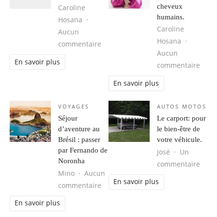
cheveux
Caroline
humains.
Hosana
Caroline
Aucun
Hosana
sur Obtenir votre Groove Back.
commentaire
Aucun
En savoir plus
sur 
commentaire
En savoir plus
VOYAGES
AUTOS MOTOS
Séjour
Le carport: pour
d’aventure au
le bien-être de
Brésil : passer
votre véhicule.
par Fernando de
José
Un
Noronha
sur L
commentaire
Mino
Aucun
En savoir plus
sur Séjour d’aventure au Brésil : 
commentaire
En savoir plus