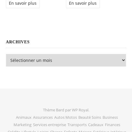
En savoir plus
En savoir plus
ARCHIVES
Archives
Thème Bard par
WP Royal
.
Animaux
Assurances
Autos Motos
Beauté Soins
Business
Marketing
Services entreprise
Transports
Cadeaux
Finances
Crédits
Lifestyle
Loisirs
Chasse
Enfants
Maison
Extérieur
Intérieur