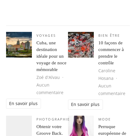
VOYAGES
BIEN ÊTRE
Cuba, une
10 façons de
destination
commencer à
idéale pour un
prendre le
voyage de noce
contrôle
mémorable
Caroline
Zoé d'Alvau
Hosana
Aucun
Aucun
sur Cuba, une destination idéale 
commentaire
sur 1
commentaire
En savoir plus
En savoir plus
PHOTOGRAPHIE
MODE
Obtenir votre
Perruque
Groove Back.
européenne de