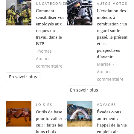
UNCATEGORIZED
AUTOS MOTOS
Comment
L’évolution des
sensibiliser vos
moteurs à
employés aux
combustion : un
risques du
regard sur le
travail dans le
passé, le présent
BTP
et les
perspectives
Thomas
d’avenir
Aucun
Marise
sur Comment sensibiliser vos emplo
commentaire
Aucun
En savoir plus
sur L
commentaire
En savoir plus
LOISIRS
VOYAGES
Outils de base
Évadez-vous
pour travailler le
autrement :
cuir : faites les
l’appel de la vie
bons choix
en plein air