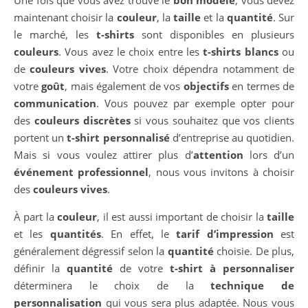
Une fois que vous avez trouvé le
bon modèle
, vous devez
maintenant choisir la
couleur
, la
taille
et la
quantité
. Sur
le marché, les
t-shirts
sont disponibles en plusieurs
couleurs
. Vous avez le choix entre les
t-shirts blancs
ou
de
couleurs vives
. Votre choix dépendra notamment de
votre
goût
, mais également de vos
objectifs
en termes de
communication
. Vous pouvez par exemple opter pour
des
couleurs discrètes
si vous souhaitez que vos clients
portent un
t-shirt personnalisé
d’entreprise au quotidien.
Mais si vous voulez attirer plus d’
attention
lors d’un
événement professionnel
, nous vous invitons à choisir
des
couleurs vives
.
À part la
couleur
, il est aussi important de choisir la
taille
et les
quantités
. En effet, le
tarif d’impression
est
généralement dégressif selon la
quantité
choisie. De plus,
définir la
quantité
de votre
t-shirt à personnaliser
déterminera le choix de la
technique de
personnalisation
qui vous sera plus adaptée. Nous vous