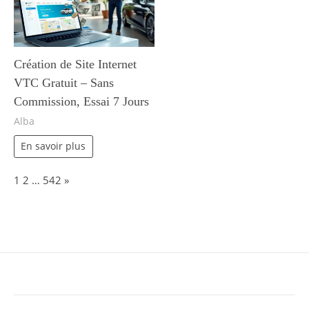
Création de Site Internet
VTC Gratuit – Sans
Commission, Essai 7 Jours
Alba
En savoir plus
Page:
Next
1
2
…
542
»