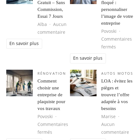
Gratuit – Sans
floqué :
Commission,
personnaliser
Essai 7 Jours
l’image de votre
entreprise
Alba
Aucun
Povoski
sur Création de Site Internet VTC G
commentaire
Commentaires
En savoir plus
sur Vetemen
fermés
En savoir plus
RÉNOVATION
AUTOS MOTOS
Comment
LOA : évitez les
choisir une
pièges et
entreprise de
trouvez l’offre
plaquiste pour
adaptée à vos
vos travaux
besoins
Povoski
Marise
Commentaires
Aucun
sur Comment choisir une entreprise de pl
sur L
fermés
commentaire