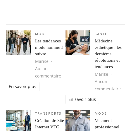
MODE
SANTÉ
Les tendances
Médecine
mode homme à
esthétique : les
suivre
dernières
révolutions et
Marise
tendances
Aucun
Marise
sur Les tendances mode homme à s
commentaire
Aucun
En savoir plus
sur M
commentaire
En savoir plus
TRANSPORTS
MODE
Création de Site
Vetement
Internet VTC
professionnel