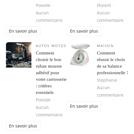
Povoski
Florent
Aucun
Aucun
sur Outils de base pour travailler le
sur É
commentaire
commentaire
En savoir plus
En savoir plus
AUTOS MOTOS
MAISON
Comment
Comment
choisir le bon
réussir le choix
ruban mousse
de sa balance
adhésif pour
professionnelle ?
votre carrosserie
Stephanie
: critères
Aucun
essentiels
sur C
commentaire
Povoski
En savoir plus
Aucun
sur Comment choisir le bon ruban mo
commentaire
En savoir plus