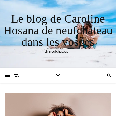
Le blog de Caroline
Hosana de neufchateau
dans les vosges
ch-neufchateau.fr