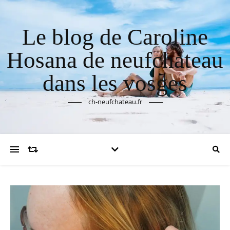
Le blog de Caroline
Hosana de neufchateau
dans les vosges
ch-neufchateau.fr