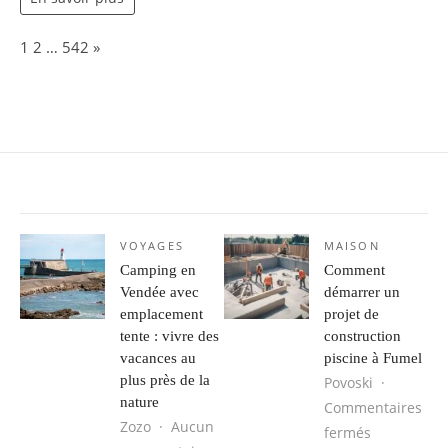
Page:
Next
1
2
…
542
»
VOYAGES
MAISON
Camping en
Comment
Vendée avec
démarrer un
emplacement
projet de
tente : vivre des
construction
vacances au
piscine à Fumel
plus près de la
Povoski
nature
Commentaires
Zozo
Aucun
sur Commen
fermés