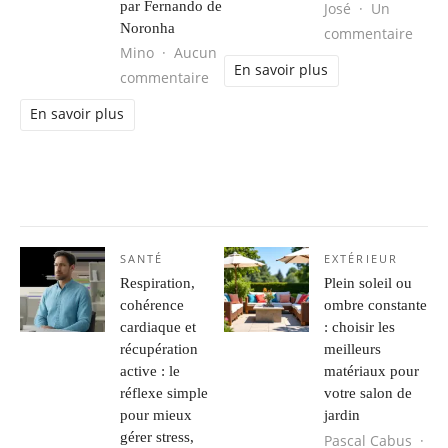
par Fernando de
José
Un
Noronha
sur L
commentaire
Mino
Aucun
En savoir plus
sur Séjour d’aventure au Brésil : 
commentaire
En savoir plus
SANTÉ
EXTÉRIEUR
Respiration,
Plein soleil ou
cohérence
ombre constante
cardiaque et
: choisir les
récupération
meilleurs
active : le
matériaux pour
réflexe simple
votre salon de
pour mieux
jardin
gérer stress,
Pascal Cabus