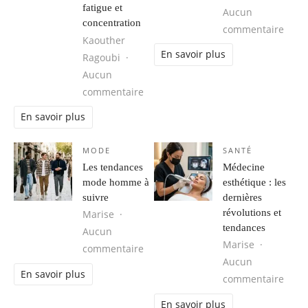
fatigue et
Aucun
concentration
sur P
commentaire
Kaouther
En savoir plus
Ragoubi
Aucun
sur Respiration, cohérence cardiaque
commentaire
En savoir plus
MODE
SANTÉ
Les tendances
Médecine
mode homme à
esthétique : les
suivre
dernières
révolutions et
Marise
tendances
Aucun
Marise
sur Les tendances mode homme à s
commentaire
Aucun
En savoir plus
sur M
commentaire
En savoir plus