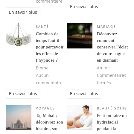
sur Camping en Vendée avec emplace
commentaire
En savoir plus
En savoir plus
SANTÉ
MARIAGE
Combien de
Découvrez
temps faut-il
comment
pour percevoir
conserver l’éclat
les effets de
de votre bague
l’hypnose ?
en diamant
Emma
Amine
Aucun
Commentaires
sur Combien de temps faut-il pour p
sur Découv
commentaire
fermés
En savoir plus
En savoir plus
VOYAGES
BEAUTÉ SOINS
Taj Mahal :
Peut-on faire un
découvrez son
hydrafacial
histoire, son
pendant la