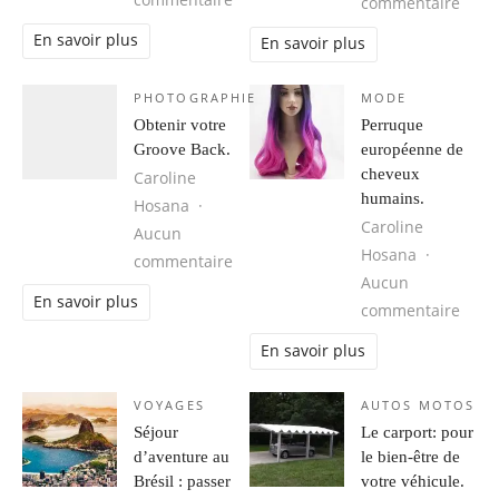
commentaire
sur 1
commentaire
En savoir plus
En savoir plus
PHOTOGRAPHIE
MODE
Obtenir votre
Perruque
Groove Back.
européenne de
cheveux
Caroline
humains.
Hosana
Caroline
Aucun
Hosana
sur Obtenir votre Groove Back.
commentaire
Aucun
En savoir plus
sur 
commentaire
En savoir plus
VOYAGES
AUTOS MOTOS
Séjour
Le carport: pour
d’aventure au
le bien-être de
Brésil : passer
votre véhicule.