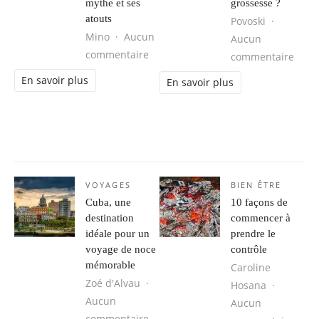
mythe et ses
grossesse ?
atouts
Povoski
Mino
Aucun
Aucun
sur Taj Mahal : découvrez son histo
commentaire
sur P
commentaire
En savoir plus
En savoir plus
VOYAGES
BIEN ÊTRE
Cuba, une
10 façons de
destination
commencer à
idéale pour un
prendre le
voyage de noce
contrôle
mémorable
Caroline
Zoé d'Alvau
Hosana
Aucun
Aucun
sur Cuba, une destination idéale 