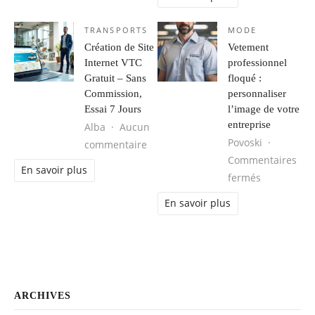
TRANSPORTS
MODE
Création de Site
Vetement
Internet VTC
professionnel
Gratuit – Sans
floqué :
Commission,
personnaliser
Essai 7 Jours
l’image de votre
entreprise
Alba
Aucun
Povoski
sur Création de Site Internet VTC G
commentaire
Commentaires
En savoir plus
sur Vetemen
fermés
En savoir plus
ARCHIVES