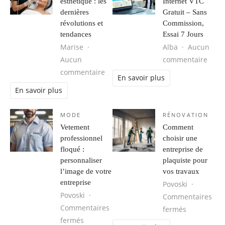
esthétique : les
Internet VTC
dernières
Gratuit – Sans
révolutions et
Commission,
tendances
Essai 7 Jours
Marise
Alba
Aucun
sur C
Aucun
commentaire
sur Médecine esthétique : les derni
commentaire
En savoir plus
En savoir plus
MODE
RÉNOVATION
Vetement
Comment
professionnel
choisir une
floqué :
entreprise de
personnaliser
plaquiste pour
l’image de votre
vos travaux
entreprise
Povoski
Povoski
Commentaires
Commentaires
sur Comment
fermés
sur Vetement professionnel floqué : perso
fermés