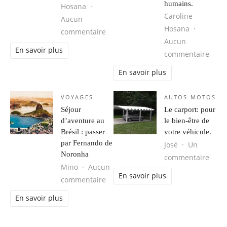
humains.
Hosana
Caroline
Aucun
Hosana
sur Obtenir votre Groove Back.
commentaire
Aucun
En savoir plus
sur 
commentaire
En savoir plus
VOYAGES
AUTOS MOTOS
Séjour
Le carport: pour
d’aventure au
le bien-être de
Brésil : passer
votre véhicule.
par Fernando de
José
Un
Noronha
sur L
commentaire
Mino
Aucun
En savoir plus
sur Séjour d’aventure au Brésil : 
commentaire
En savoir plus