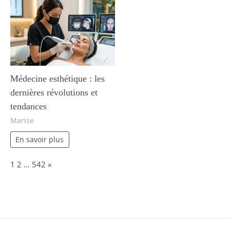
Médecine esthétique : les
dernières révolutions et
tendances
Marise
En savoir plus
Page:
Next
1
2
…
542
»