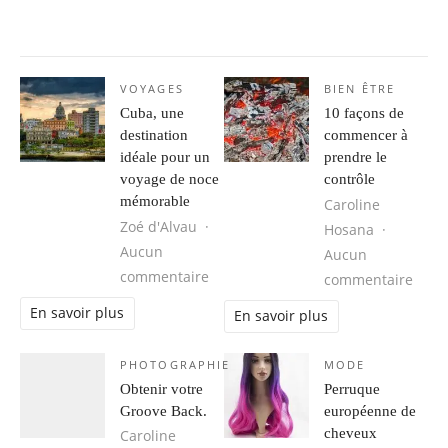
VOYAGES
BIEN ÊTRE
Cuba, une
10 façons de
destination
commencer à
idéale pour un
prendre le
voyage de noce
contrôle
mémorable
Caroline
Zoé d'Alvau
Hosana
Aucun
Aucun
sur Cuba, une destination idéale 
commentaire
sur 1
commentaire
En savoir plus
En savoir plus
PHOTOGRAPHIE
MODE
Obtenir votre
Perruque
Groove Back.
européenne de
cheveux
Caroline