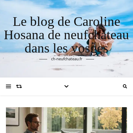
Le blog de Caroline
Hosana de neufchateau
dans les vosges
ch-neufchateau.fr