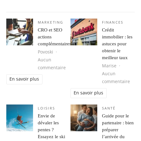
MARKETING
FINANCES
CRO et SEO
Crédit
actions
immobilier : les
complémentaires
astuces pour
obtenir le
Povoski
meilleur taux
Aucun
Marise
sur CRO et SEO actions complément
commentaire
Aucun
En savoir plus
sur C
commentaire
En savoir plus
LOISIRS
SANTÉ
Envie de
Guide pour le
dévaler les
partenaire : bien
pentes ?
préparer
Essayez le ski
l’arrivée du