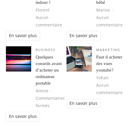
indoor !
bébé
Florent
Marise
Aucun
Aucun
sur Envie de dévaler les pentes ? Es
sur G
commentaire
commentaire
En savoir plus
En savoir plus
BUSINESS
MARKETING
Quelques
Faut il acheter
conseils avant
des vues
d’acheter un
youtube?
ordinateur
Yohan
portable
Aucun
Amine
sur F
commentaire
Commentaires
En savoir plus
sur Quelques conseils avant d’acheter un
fermés
En savoir plus