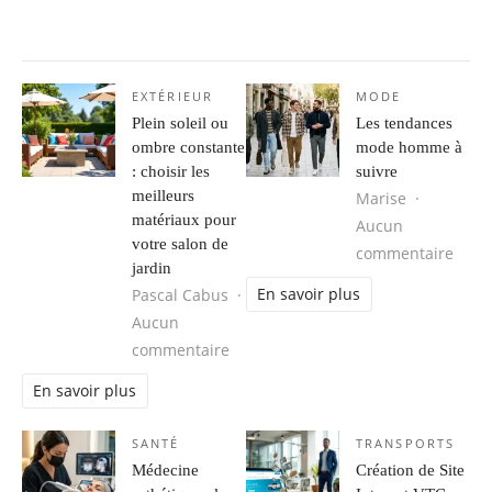
EXTÉRIEUR
MODE
Plein soleil ou
Les tendances
ombre constante
mode homme à
: choisir les
suivre
meilleurs
Marise
matériaux pour
Aucun
votre salon de
sur 
commentaire
jardin
En savoir plus
Pascal Cabus
Aucun
sur Plein soleil ou ombre constante 
commentaire
En savoir plus
SANTÉ
TRANSPORTS
Médecine
Création de Site