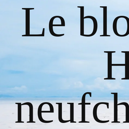
Le bl
H
neufch