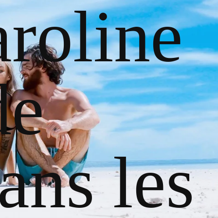
roline
de
ans les