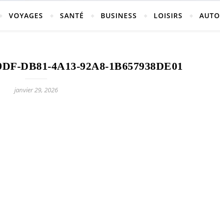
vosges
VOYAGES
SANTÉ
BUSINESS
LOISIRS
AUTO
DF-DB81-4A13-92A8-1B657938DE01
ch-neufchateau.fr
janvier 29, 2026