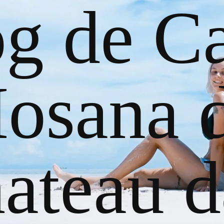
og de Ca
osana 
ateau d