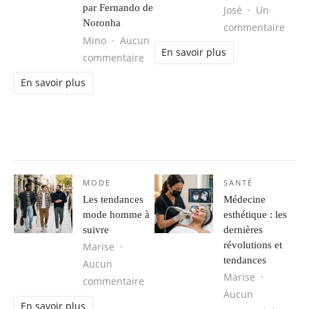
par Fernando de
José
Un
Noronha
sur L
commentaire
Mino
Aucun
En savoir plus
sur Séjour d’aventure au Brésil : 
commentaire
En savoir plus
MODE
SANTÉ
Les tendances
Médecine
mode homme à
esthétique : les
suivre
dernières
révolutions et
Marise
tendances
Aucun
Marise
sur Les tendances mode homme à s
commentaire
Aucun
En savoir plus