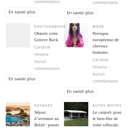
sur Cuba, une destination idéale 
commentaire
sur 1
commentaire
En savoir plus
En savoir plus
PHOTOGRAPHIE
MODE
Obtenir votre
Perruque
Groove Back.
européenne de
cheveux
Caroline
humains.
Hosana
Caroline
Aucun
Hosana
sur Obtenir votre Groove Back.
commentaire
Aucun
En savoir plus
sur 
commentaire
En savoir plus
VOYAGES
AUTOS MOTOS
Séjour
Le carport: pour
d’aventure au
le bien-être de
Brésil : passer
votre véhicule.