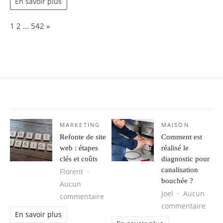
En savoir plus
Page:
Next
1
2
…
542
»
MARKETING
MAISON
Refonte de site
Comment est
web : étapes
réalisé le
clés et coûts
diagnostic pour
canalisation
Florent
bouchée ?
Aucun
Joel
Aucun
sur Refonte de site web : étapes clé
commentaire
sur C
commentaire
En savoir plus