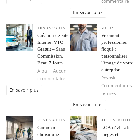
sur M
commentaire
En savoir plus
TRANSPORTS
MODE
Création de Site
Vetement
Internet VTC
professionnel
Gratuit – Sans
floqué :
Commission,
personnaliser
Essai 7 Jours
l’image de votre
entreprise
Alba
Aucun
Povoski
sur Création de Site Internet VTC G
commentaire
Commentaires
En savoir plus
sur Vetemen
fermés
En savoir plus
RÉNOVATION
AUTOS MOTOS
Comment
LOA : évitez les
choisir une
pièges et