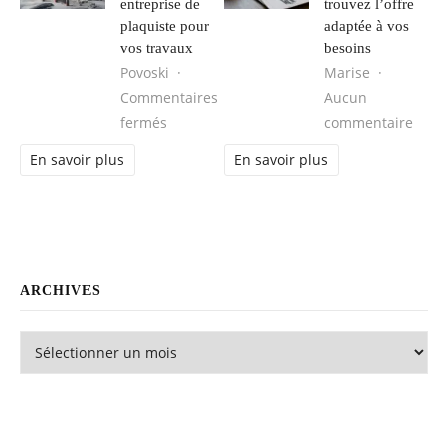
entreprise de
trouvez l’offre
plaquiste pour
adaptée à vos
vos travaux
besoins
Povoski
Marise
Commentaires
Aucun
sur Comment choisir une entreprise de pl
sur L
fermés
commentaire
En savoir plus
En savoir plus
ARCHIVES
Archives