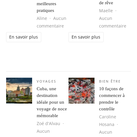
de rêve
meilleures
Maelle
pratiques
Aline
Aucun
Aucun
sur Gestion des appareils mobiles :
sur L
commentaire
commentaire
En savoir plus
En savoir plus
VOYAGES
BIEN ÊTRE
Cuba, une
10 façons de
destination
commencer à
idéale pour un
prendre le
voyage de noce
contrôle
mémorable
Caroline
Zoé d'Alvau
Hosana
Aucun
Aucun