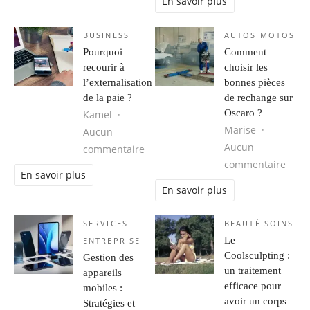
En savoir plus
BUSINESS
AUTOS MOTOS
Pourquoi
Comment
recourir à
choisir les
l’externalisation
bonnes pièces
de la paie ?
de rechange sur
Oscaro ?
Kamel
Marise
Aucun
Aucun
sur Pourquoi recourir à l’externalisa
commentaire
sur C
commentaire
En savoir plus
En savoir plus
SERVICES
BEAUTÉ SOINS
Le
ENTREPRISE
Coolsculpting :
Gestion des
un traitement
appareils
efficace pour
mobiles :
avoir un corps
Stratégies et