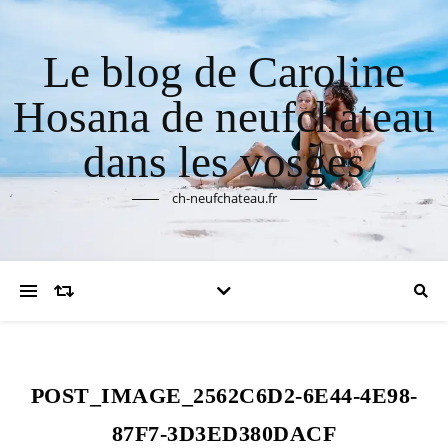
Le blog de Caroline
Hosana de neufchateau
dans les vosges
ch-neufchateau.fr
POST_IMAGE_2562C6D2-6E44-4E98-
87F7-3D3ED380DACF