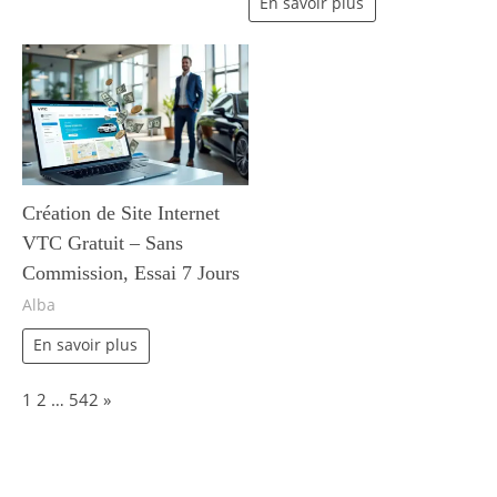
En savoir plus
Création de Site Internet
VTC Gratuit – Sans
Commission, Essai 7 Jours
Alba
En savoir plus
Page:
Next
1
2
…
542
»