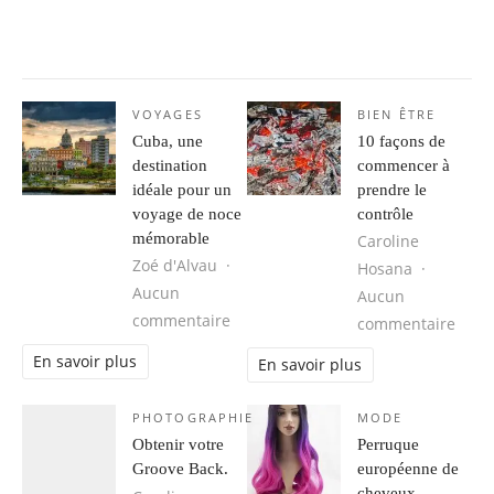
VOYAGES
BIEN ÊTRE
Cuba, une
10 façons de
destination
commencer à
idéale pour un
prendre le
voyage de noce
contrôle
mémorable
Caroline
Zoé d'Alvau
Hosana
Aucun
Aucun
sur Cuba, une destination idéale 
commentaire
sur 1
commentaire
En savoir plus
En savoir plus
PHOTOGRAPHIE
MODE
Obtenir votre
Perruque
Groove Back.
européenne de
cheveux