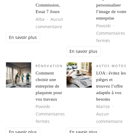
Commission,
personnaliser
Essai 7 Jours
l’image de votre
entreprise
Alba
Aucun
Povoski
sur Création de Site Internet VTC G
commentaire
Commentaires
En savoir plus
sur Vetemen
fermés
En savoir plus
RÉNOVATION
AUTOS MOTOS
Comment
LOA : évitez les
choisir une
pièges et
entreprise de
trouvez l’offre
plaquiste pour
adaptée à vos
vos travaux
besoins
Povoski
Marise
Commentaires
Aucun
sur Comment choisir une entreprise de pl
sur L
fermés
commentaire
En savoir plus
En savoir plus