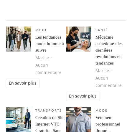
MODE
SANTÉ
Les tendances
Médecine
mode homme à
esthétique : les
suivre
dernières
révolutions et
Marise
tendances
Aucun
Marise
sur Les tendances mode homme à s
commentaire
Aucun
En savoir plus
sur M
commentaire
En savoir plus
TRANSPORTS
MODE
Création de Site
Vetement
Internet VTC
professionnel
Gratuit – Sans
floqué :