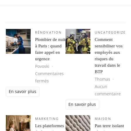
RÉNOVATION
UNCATEGORIZED
Plombier de nuit
Comment
à Paris : quand
sensibiliser vos
faire appel en
employés aux
urgence
risques du
travail dans le
Povoski
BTP
Commentaires
Thomas
sur Plombier de nuit à Paris : quand fair
fermés
Aucun
En savoir plus
sur C
commentaire
En savoir plus
MARKETING
MAISON
Les plateformes
Pan terre isolant