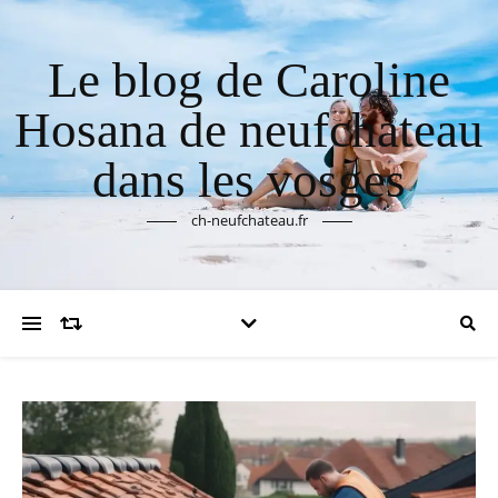
Le blog de Caroline
Hosana de neufchateau
dans les vosges
ch-neufchateau.fr