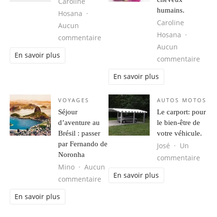
Caroline
humains.
Hosana
Caroline
Aucun
Hosana
sur Obtenir votre Groove Back.
commentaire
Aucun
En savoir plus
sur 
commentaire
En savoir plus
VOYAGES
AUTOS MOTOS
Séjour
Le carport: pour
d’aventure au
le bien-être de
Brésil : passer
votre véhicule.
par Fernando de
José
Un
Noronha
sur L
commentaire
Mino
Aucun
En savoir plus
sur Séjour d’aventure au Brésil : 
commentaire
En savoir plus