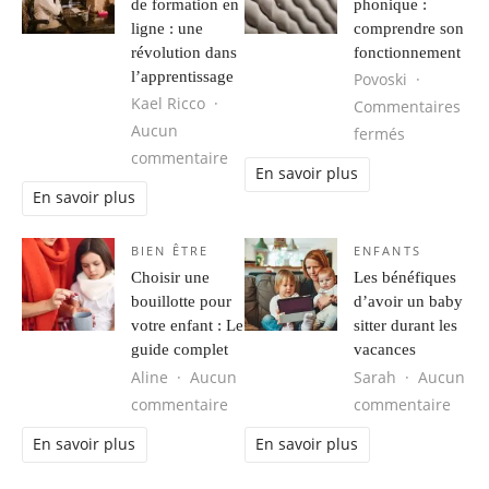
de formation en
phonique :
ligne : une
comprendre son
révolution dans
fonctionnement
l’apprentissage
Povoski
Kael Ricco
Commentaires
Aucun
sur Pan te
fermés
sur Les plateformes de formation en
commentaire
En savoir plus
En savoir plus
BIEN ÊTRE
ENFANTS
Choisir une
Les bénéfiques
bouillotte pour
d’avoir un baby
votre enfant : Le
sitter durant les
guide complet
vacances
Aline
Aucun
Sarah
Aucun
sur Choisir une bouillotte pour votr
sur L
commentaire
commentaire
En savoir plus
En savoir plus