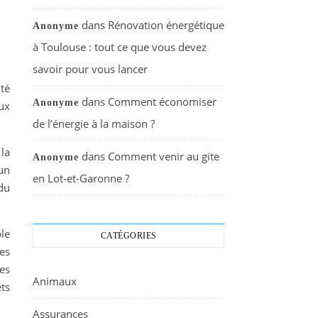
dans
Rénovation énergétique
Anonyme
à Toulouse : tout ce que vous devez
savoir pour vous lancer
té
dans
Comment économiser
Anonyme
ux
de l’énergie à la maison ?
la
dans
Comment venir au gite
Anonyme
un
en Lot-et-Garonne ?
 du
le
CATÉGORIES
es
es
Animaux
ts
Assurances