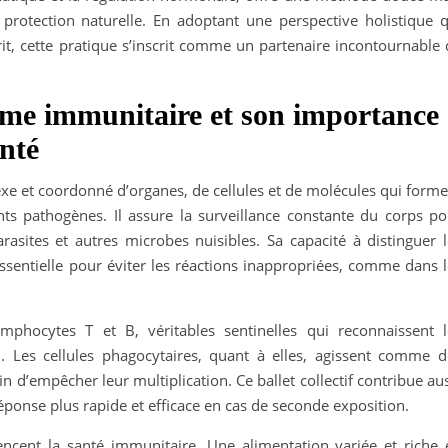
rotection naturelle. En adoptant une perspective holistique q
rit, cette pratique s’inscrit comme un partenaire incontournable
me immunitaire et son importance
anté
e et coordonné d’organes, de cellules et de molécules qui forme
nts pathogènes. Il assure la surveillance constante du corps po
parasites et autres microbes nuisibles. Sa capacité à distinguer 
ssentielle pour éviter les réactions inappropriées, comme dans l
hocytes T et B, véritables sentinelles qui reconnaissent l
n. Les cellules phagocytaires, quant à elles, agissent comme d
fin d’empêcher leur multiplication. Ce ballet collectif contribue au
ponse plus rapide et efficace en cas de seconde exposition.
uencent la santé immunitaire. Une alimentation variée et riche 