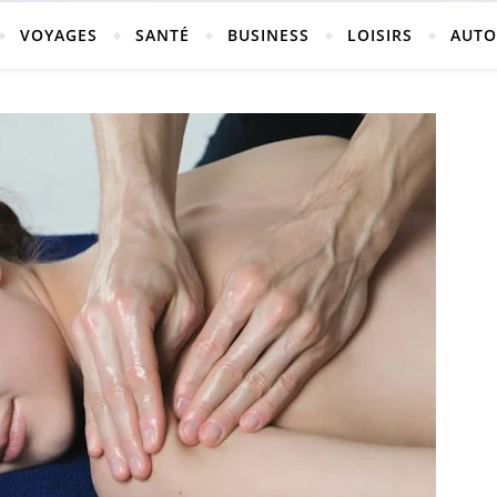
vosges
VOYAGES
SANTÉ
BUSINESS
LOISIRS
AUTO
ch-neufchateau.fr