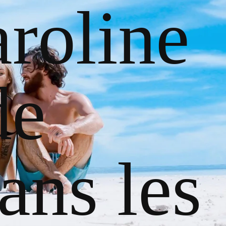
roline
de
ans les