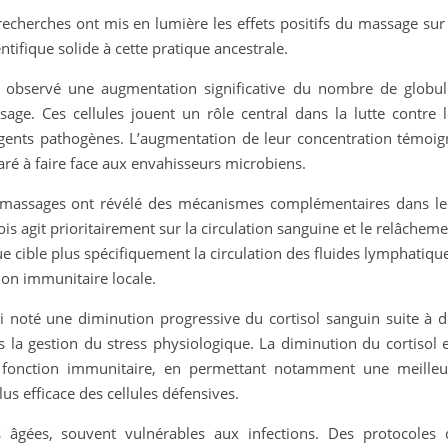
echerches ont mis en lumière les effets positifs du massage sur 
ifique solide à cette pratique ancestrale.
t observé une augmentation significative du nombre de globul
age. Ces cellules jouent un rôle central dans la lutte contre l
 agents pathogènes. L’augmentation de leur concentration témoig
aré à faire face aux envahisseurs microbiens.
e massages ont révélé des mécanismes complémentaires dans le
agit prioritairement sur la circulation sanguine et le relâcheme
 cible plus spécifiquement la circulation des fluides lymphatiqu
tion immunitaire locale.
 noté une diminution progressive du cortisol sanguin suite à d
 la gestion du stress physiologique. La diminution du cortisol e
la fonction immunitaire, en permettant notamment une meilleu
s efficace des cellules défensives.
 âgées, souvent vulnérables aux infections. Des protocoles 