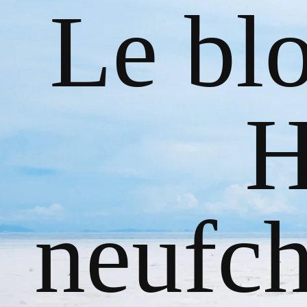
Le bl
H
neufch