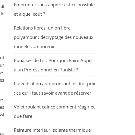
Emprunter sans apport: est-ce possible
ui
 de
et à quel coût ?
Relations libres, union libre,
polyamour : décryptage des nouveaux
modèles amoureux
nt
Punaises de Lit : Pourquoi Faire Appel
ur
à un Professionnel en Tunisie ?
les
es
Pulverisation autobronzant institut prix
: ce qu’il faut savoir avant de réserver
es
Volet roulant coince comment réagir et
es
ssi
que faire
Peinture interieur isolante thermique :
en