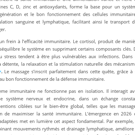
ines C, D, zinc et antioxydants, forme la base pour un systè
énération et le bon fonctionnement des cellules immunitaire
lation sanguine et lymphatique, facilitant ainsi le transport d
er.
 frein à l’efficacité immunitaire. Le cortisol, produit de maniè
éséquilibre le système en supprimant certains composants clés. 
 stress tendent à être plus vulnérables aux infections. Dans 
la détente, la relaxation et la stimulation naturelle des mécanis
r
.
Le massage s’inscrit parfaitement dans cette quête, grâce à 
 au bon fonctionnement de la défense immunitaire.
me immunitaire ne fonctionne pas en isolation. Il interagit av
 le système nerveux et endocrine, dans un échange consta
ventions ciblées sur le bien-être global, telles que les massage
fin de maximiser la santé immunitaire. L’émergence en 2026 
daptées met en lumière cet aspect fondamental. Par exemple, 
binant mouvements rythmés et drainage lymphatique, améliore 