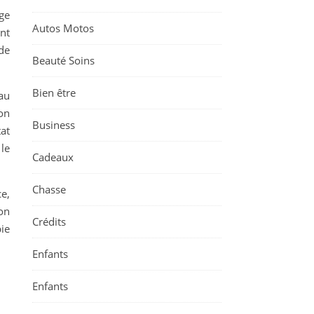
ge
Autos Motos
nt
de
Beauté Soins
Bien être
au
on
Business
at
le
Cadeaux
Chasse
e,
on
Crédits
ie
Enfants
Enfants