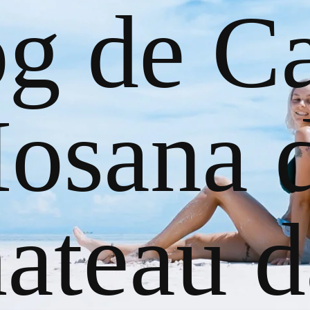
og de Ca
osana 
ateau d