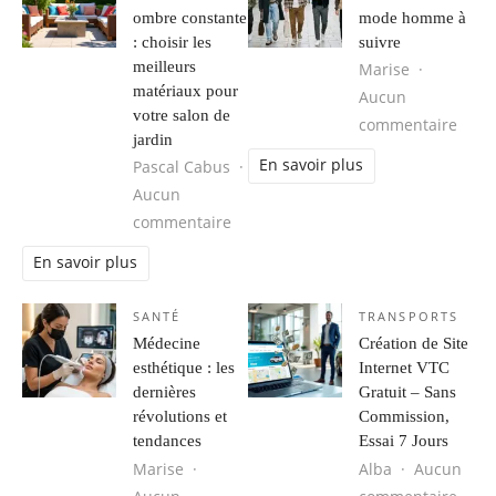
ombre constante
mode homme à
: choisir les
suivre
meilleurs
Marise
matériaux pour
Aucun
votre salon de
sur 
commentaire
jardin
En savoir plus
Pascal Cabus
Aucun
sur Plein soleil ou ombre constante 
commentaire
En savoir plus
SANTÉ
TRANSPORTS
Médecine
Création de Site
esthétique : les
Internet VTC
dernières
Gratuit – Sans
révolutions et
Commission,
tendances
Essai 7 Jours
Marise
Alba
Aucun
sur C