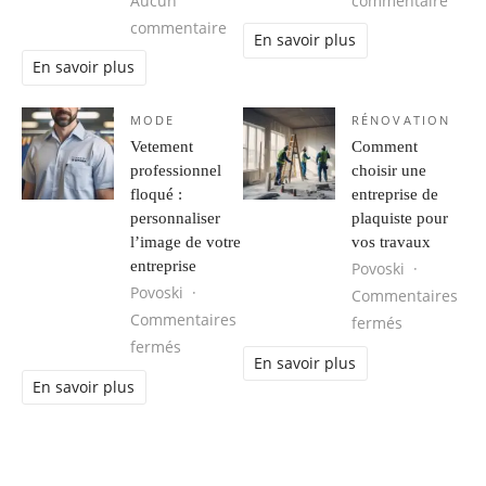
Aucun
commentaire
sur Médecine esthétique : les derni
commentaire
En savoir plus
En savoir plus
MODE
RÉNOVATION
Vetement
Comment
professionnel
choisir une
floqué :
entreprise de
personnaliser
plaquiste pour
l’image de votre
vos travaux
entreprise
Povoski
Povoski
Commentaires
Commentaires
sur Comment
fermés
sur Vetement professionnel floqué : perso
fermés
En savoir plus
En savoir plus