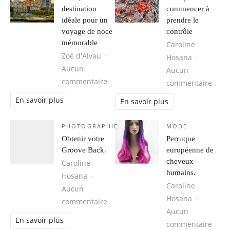
destination
commencer à
idéale pour un
prendre le
voyage de noce
contrôle
mémorable
Caroline
Zoé d'Alvau
Hosana
Aucun
Aucun
sur Cuba, une destination idéale 
commentaire
sur 1
commentaire
En savoir plus
En savoir plus
PHOTOGRAPHIE
MODE
Obtenir votre
Perruque
Groove Back.
européenne de
cheveux
Caroline
humains.
Hosana
Caroline
Aucun
Hosana
sur Obtenir votre Groove Back.
commentaire
Aucun
En savoir plus
sur 
commentaire