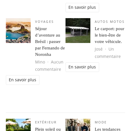
En savoir plus
VOYAGES
AUTOS MOTOS
Séjour
Le carport: pour
d’aventure au
le bien-être de
Brésil : passer
votre véhicule.
par Fernando de
José
Un
Noronha
sur L
commentaire
Mino
Aucun
En savoir plus
sur Séjour d’aventure au Brésil : 
commentaire
En savoir plus
EXTÉRIEUR
MODE
Plein soleil ou
Les tendances