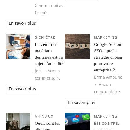
Commentaires
sur Comment protéger vos locaux professio
fermés
En savoir plus
BIEN ÊTRE
MARKETING
L’avenir des
Google Ads ou
matériaux
SEO : quelle
dentaires est un
stratégie choisir
sujet d’actualité.
pour votre
entreprise ?
Joel
Aucun
Emna Amouna
sur L’avenir des matériaux dentaires
commentaire
Aucun
En savoir plus
sur G
commentaire
En savoir plus
ANIMAUX
MARKETING
,
Quels sont les
RENCONTRE
,
aliments