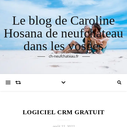
Le blog de Caroline
Hosana de neufchateau
dans les vosges
ch-neufchateau.fr
LOGICIEL CRM GRATUIT
août 22, 2022