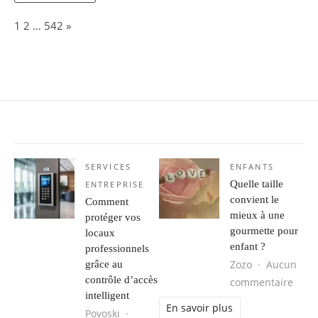
Page:
Next
1
2
…
542
»
SERVICES
ENFANTS
Quelle taille
ENTREPRISE
convient le
Comment
mieux à une
protéger vos
gourmette pour
locaux
enfant ?
professionnels
Zozo
Aucun
grâce au
contrôle d’accès
sur Q
commentaire
intelligent
En savoir plus
Povoski