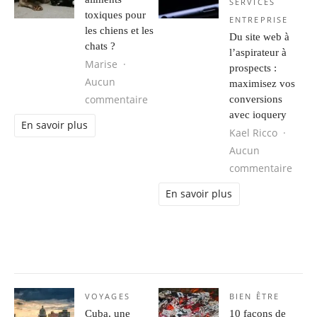
SERVICES
toxiques pour
ENTREPRISE
les chiens et les
Du site web à
chats ?
l’aspirateur à
Marise
prospects :
Aucun
maximisez vos
sur Quels sont les aliments toxiques
commentaire
conversions
avec ioquery
En savoir plus
Kael Ricco
Aucun
sur D
commentaire
En savoir plus
VOYAGES
BIEN ÊTRE
Cuba, une
10 façons de