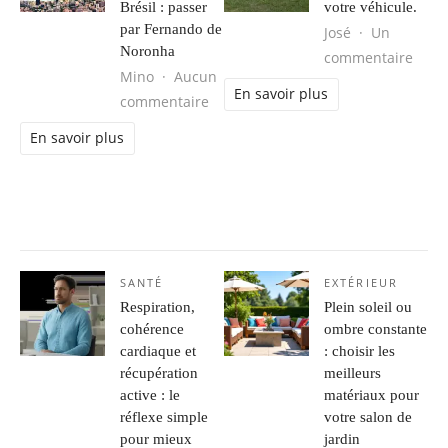
Brésil : passer
votre véhicule.
par Fernando de
José
Un
Noronha
sur L
commentaire
Mino
Aucun
En savoir plus
sur Séjour d’aventure au Brésil : 
commentaire
En savoir plus
SANTÉ
EXTÉRIEUR
Respiration,
Plein soleil ou
cohérence
ombre constante
cardiaque et
: choisir les
récupération
meilleurs
active : le
matériaux pour
réflexe simple
votre salon de
pour mieux
jardin