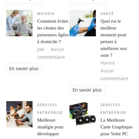
MAISON
SANTÉ
Comment éviter
Quel est le
les chutes des
meilleur
personnes âgées
moment pour
à domicile ?
penser à
améliorer son
Joel
Aucun
ouïe ?
sur Comment éviter les chutes des 
commentaire
Florent
En savoir plus
Aucun
sur Q
commentaire
En savoir plus
SERVICES
SERVICES
ENTREPRISE
ENTREPRISE
Meilleure
La Meilleure
stratégie pour
Carte Graphique
développer
pour Votre PC