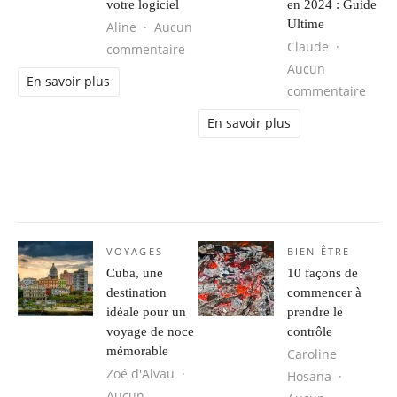
votre logiciel
en 2024 : Guide
Ultime
Aline
Aucun
Claude
sur Meilleure stratégie pour dévelop
commentaire
Aucun
En savoir plus
sur L
commentaire
En savoir plus
VOYAGES
BIEN ÊTRE
Cuba, une
10 façons de
destination
commencer à
idéale pour un
prendre le
voyage de noce
contrôle
mémorable
Caroline
Zoé d'Alvau
Hosana
Aucun