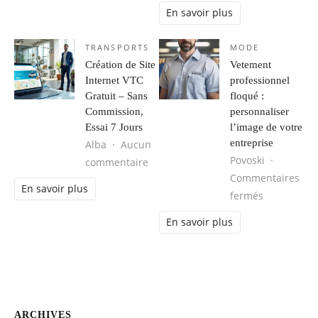
En savoir plus
TRANSPORTS
MODE
Création de Site
Vetement
Internet VTC
professionnel
Gratuit – Sans
floqué :
Commission,
personnaliser
Essai 7 Jours
l’image de votre
entreprise
Alba
Aucun
Povoski
sur Création de Site Internet VTC G
commentaire
Commentaires
En savoir plus
sur Vetemen
fermés
En savoir plus
ARCHIVES