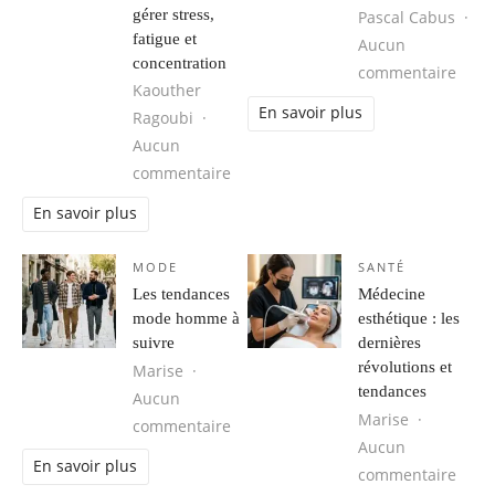
gérer stress,
Pascal Cabus
fatigue et
Aucun
concentration
sur P
commentaire
Kaouther
En savoir plus
Ragoubi
Aucun
sur Respiration, cohérence cardiaque
commentaire
En savoir plus
MODE
SANTÉ
Les tendances
Médecine
mode homme à
esthétique : les
suivre
dernières
révolutions et
Marise
tendances
Aucun
Marise
sur Les tendances mode homme à s
commentaire
Aucun
En savoir plus
sur M
commentaire