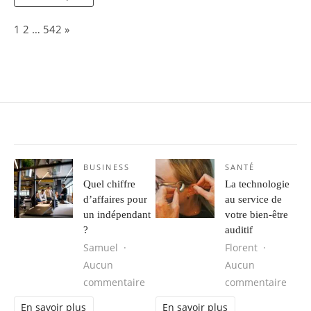
Page:
Next
1
2
…
542
»
BUSINESS
SANTÉ
Quel chiffre
La technologie
d’affaires pour
au service de
un indépendant
votre bien-être
?
auditif
Samuel
Florent
Aucun
Aucun
sur Quel chiffre d’affaires pour un
sur L
commentaire
commentaire
En savoir plus
En savoir plus