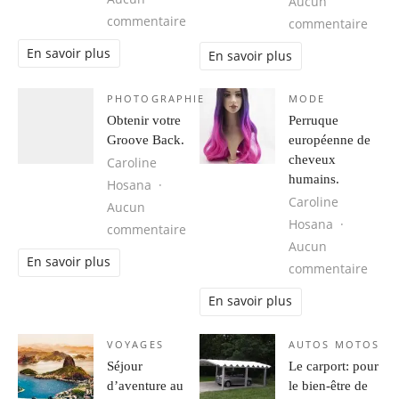
Aucun
sur Cuba, une destination idéale 
commentaire
sur 1
commentaire
En savoir plus
En savoir plus
PHOTOGRAPHIE
MODE
Obtenir votre
Perruque
Groove Back.
européenne de
cheveux
Caroline
humains.
Hosana
Caroline
Aucun
Hosana
sur Obtenir votre Groove Back.
commentaire
Aucun
En savoir plus
sur 
commentaire
En savoir plus
VOYAGES
AUTOS MOTOS
Séjour
Le carport: pour
d’aventure au
le bien-être de