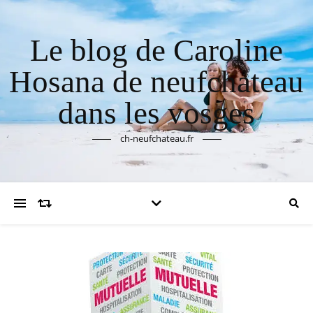
Le blog de Caroline
Hosana de neufchateau
dans les vosges
ch-neufchateau.fr