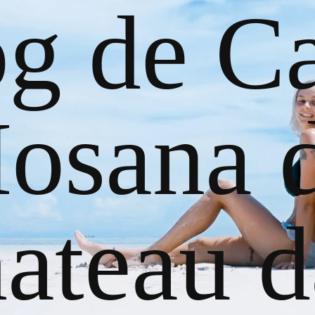
og de Ca
osana 
ateau d