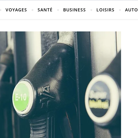
vosges
VOYAGES
SANTÉ
BUSINESS
LOISIRS
AUTO
ch-neufchateau.fr