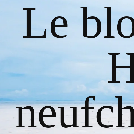
Le bl
H
neufch