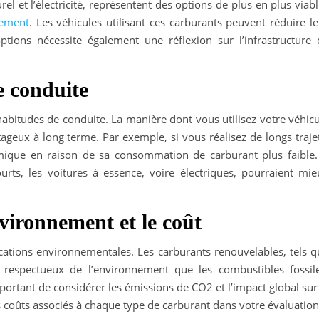
urel et l’électricité, représentent des options de plus en plus viab
nement
. Les véhicules utilisant ces carburants peuvent réduire l
tions nécessite également une réflexion sur l’infrastructure 
e conduite
 habitudes de conduite. La manière dont vous utilisez votre véhic
tageux à long terme. Par exemple, si vous réalisez de longs traje
omique en raison de sa consommation de carburant plus faible.
urts, les voitures à essence, voire électriques, pourraient mie
nvironnement et le coût
cations environnementales. Les carburants renouvelables, tels q
s respectueux de l’environnement que les combustibles fossile
ortant de considérer les émissions de CO2 et l’impact global sur
les coûts associés à chaque type de carburant dans votre évaluation