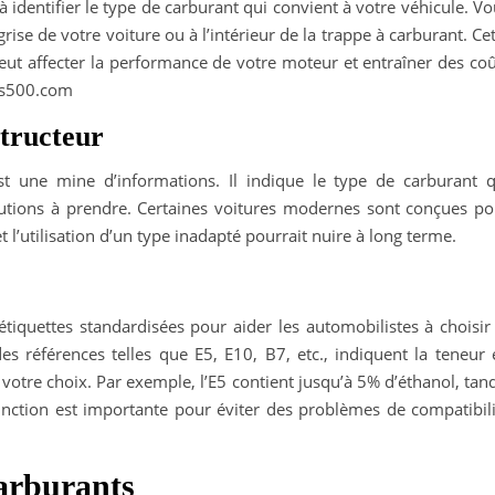
à identifier le type de carburant qui convient à votre véhicule. V
rise de votre voiture ou à l’intérieur de la trappe à carburant. Ce
peut affecter la performance de votre moteur et entraîner des co
s500.com
structeur
st une mine d’informations. Il indique le type de carburant q
autions à prendre. Certaines voitures modernes sont conçues po
 l’utilisation d’un type inadapté pourrait nuire à long terme.
 étiquettes standardisées pour aider les automobilistes à choisir
es références telles que E5, E10, B7, etc., indiquent la teneur 
 votre choix. Par exemple, l’E5 contient jusqu’à 5% d’éthanol, tan
tinction est importante pour éviter des problèmes de compatibili
carburants