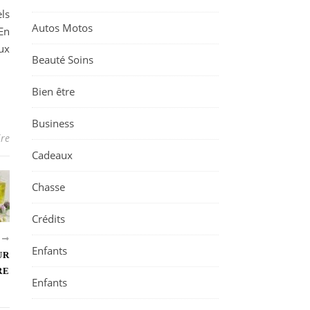
ls
Autos Motos
En
ux
Beauté Soins
Bien être
Business
re
Cadeaux
Chasse
Crédits
T
Enfants
UR
RE
Enfants