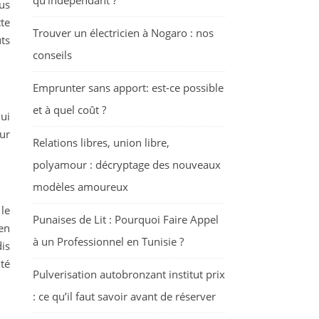
qu’indépendant ?
ous
tte
Trouver un électricien à Nogaro : nos
ûts
conseils
Emprunter sans apport: est-ce possible
et à quel coût ?
ui
ur
Relations libres, union libre,
polyamour : décryptage des nouveaux
modèles amoureux
 le
Punaises de Lit : Pourquoi Faire Appel
en
à un Professionnel en Tunisie ?
dis
té
Pulverisation autobronzant institut prix
: ce qu’il faut savoir avant de réserver