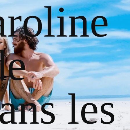
roline
de
ans les