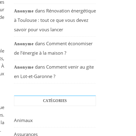
les
eur
dans
Rénovation énergétique
Anonyme
de
à Toulouse : tout ce que vous devez
savoir pour vous lancer
dans
Comment économiser
Anonyme
ule
de l’énergie à la maison ?
ts,
 À
dans
Comment venir au gite
Anonyme
ux
en Lot-et-Garonne ?
CATÉGORIES
ue
s.
Animaux
 la
.
Assurances