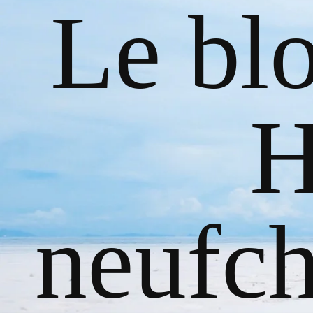
Le bl
H
neufch