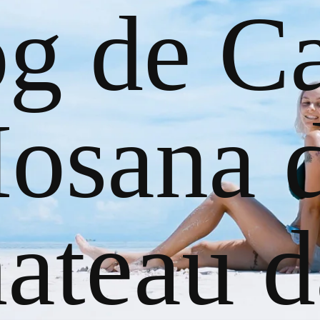
og de Ca
osana 
ateau d