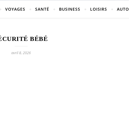
vosges
VOYAGES
SANTÉ
BUSINESS
LOISIRS
AUTO
ÉCURITÉ BÉBÉ
ch-neufchateau.fr
avril 8, 2026