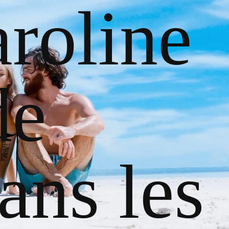
roline
de
ans les