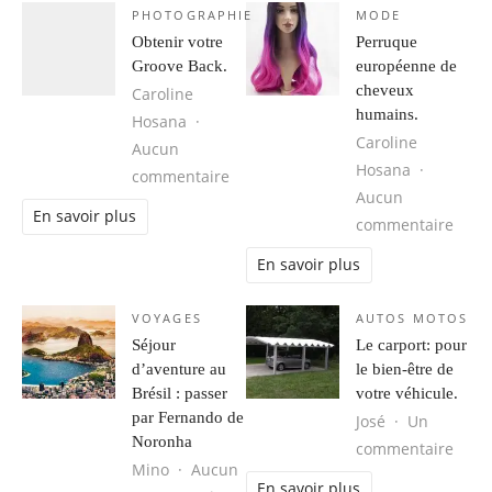
PHOTOGRAPHIE
MODE
Obtenir votre
Perruque
Groove Back.
européenne de
cheveux
Caroline
humains.
Hosana
Caroline
Aucun
Hosana
sur Obtenir votre Groove Back.
commentaire
Aucun
En savoir plus
sur 
commentaire
En savoir plus
VOYAGES
AUTOS MOTOS
Séjour
Le carport: pour
d’aventure au
le bien-être de
Brésil : passer
votre véhicule.
par Fernando de
José
Un
Noronha
sur L
commentaire
Mino
Aucun
En savoir plus