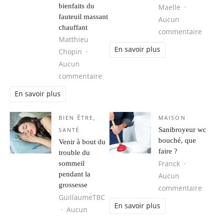
bienfaits du
Maelle
fauteuil massant
Aucun
chauffant
sur L
commentaire
Matthieu
En savoir plus
Chopin
Aucun
sur Quand chaleur et massage s’unis
commentaire
En savoir plus
BIEN ÊTRE
,
MAISON
Sanibroyeur wc
SANTÉ
bouché, que
Venir à bout du
faire ?
trouble du
Franck
sommeil
pendant la
Aucun
grossesse
sur S
commentaire
GuillaumeTBC
En savoir plus
Aucun