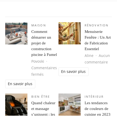
MAISON
RÉNOVATION
Comment
Menuiserie
démarrer un
Fenêtre : Un Art
projet de
de Fabrication
construction
Essentiel
piscine à Fumel
Aline
Aucun
Povoski
sur M
commentaire
Commentaires
En savoir plus
sur Comment démarrer un projet de const
fermés
En savoir plus
BIEN ÊTRE
INTÉRIEUR
Quand chaleur
Les tendances
et massage
de couleurs de
s’unissent : les
cuisine en 2023