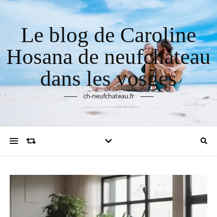
Le blog de Caroline
Hosana de neufchateau
dans les vosges
ch-neufchateau.fr