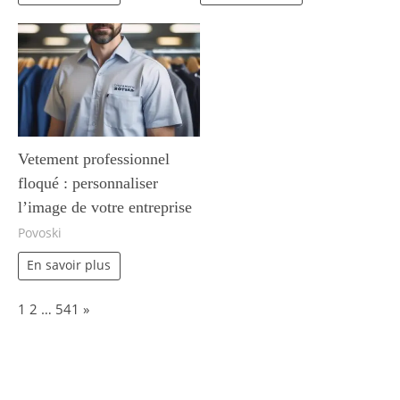
Vetement professionnel
floqué : personnaliser
l’image de votre entreprise
Povoski
En savoir plus
Page:
Next
1
2
…
541
»