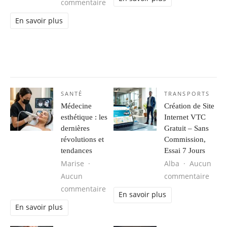
sur Séjour d’aventure au Brésil : 
commentaire
En savoir plus
SANTÉ
TRANSPORTS
Médecine
Création de Site
esthétique : les
Internet VTC
dernières
Gratuit – Sans
révolutions et
Commission,
tendances
Essai 7 Jours
Marise
Alba
Aucun
sur C
Aucun
commentaire
sur Médecine esthétique : les derni
commentaire
En savoir plus
En savoir plus