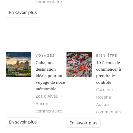
sur Venir à bout du trouble du som
commentaire
En savoir plus
VOYAGES
BIEN ÊTRE
Cuba, une
10 façons de
destination
commencer à
idéale pour un
prendre le
voyage de noce
contrôle
mémorable
Caroline
Zoé d'Alvau
Hosana
Aucun
Aucun
sur Cuba, une destination idéale 
commentaire
sur 1
commentaire
En savoir plus
En savoir plus