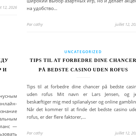
широкий выбор азартных игр, но и делает акце
let 12, 2026
на удобство…
Par
cathy
juillet 12, 2
UNCATEGORIZED
ЖДУ
TIPS TIL AT FORBEDRE DINE CHANCE
 И
PÅ BEDSTE CASINO UDEN ROFUS
Tips til at forbedre dine chancer på bedste casi
uden rofus Mit navn er Lars Jensen, og j
нусным
beskæftiger mig med spilanalyser og online gamblin
онлайн-
Når det kommer til at finde det bedste casino ud
ознание
rofus, er der flere faktorer,…
еальным
аланс —
Par
cathy
juillet 12, 2
ьзовать