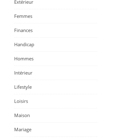
Extérieur
Femmes
Finances
Handicap
Hommes
Intérieur
Lifestyle
Loisirs
Maison
Mariage