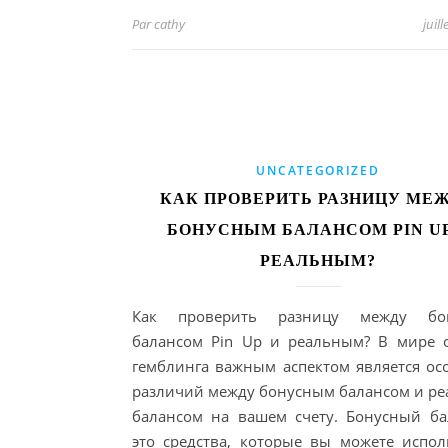
Par
cathy
juil
UNCATEGORIZED
КАК ПРОВЕРИТЬ РАЗНИЦУ МЕ
БОНУСНЫМ БАЛАНСОМ PIN UP
РЕАЛЬНЫМ?
Как проверить разницу между бо
балансом Pin Up и реальным? В мире 
гемблинга важным аспектом является ос
различий между бонусным балансом и р
балансом на вашем счету. Бонусный б
это средства, которые вы можете испол