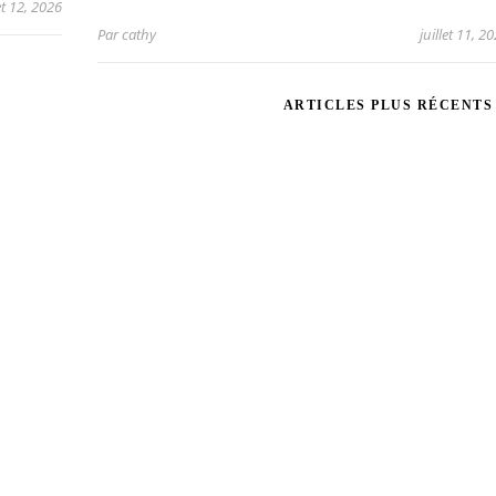
let 12, 2026
Par
cathy
juillet 11, 2
ARTICLES PLUS RÉCENT