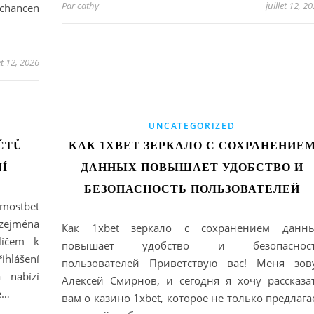
Par
cathy
juillet 12, 2
chancen
let 12, 2026
UNCATEGORIZED
ČTŮ
КАК 1XBET ЗЕРКАЛО С СОХРАНЕНИЕ
Í
ДАННЫХ ПОВЫШАЕТ УДОБСТВО И
БЕЗОПАСНОСТЬ ПОЛЬЗОВАТЕЛЕЙ
mostbet
 zejména
Как 1xbet зеркало с сохранением данн
líčem k
повышает удобство и безопаснос
ihlášení
пользователей Приветствую вас! Меня зов
á nabízí
Алексей Смирнов, и сегодня я хочу рассказа
e…
вам о казино 1xbet, которое не только предлага