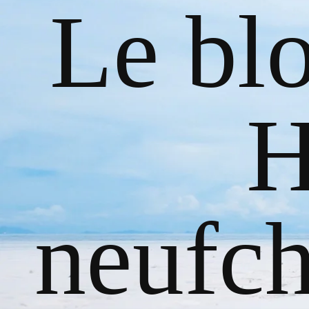
Le bl
H
neufch