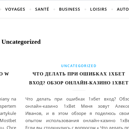
vosges
VOYAGES
SANTÉ
BUSINESS
LOISIRS
AUTO
Uncategorized
ch-neufchateau.fr
UNCATEGORIZED
O W
ЧТО ДЕЛАТЬ ПРИ ОШИБКАХ 1ХБЕТ
ВХОД? ОБЗОР ОНЛАЙН-КАЗИНО 1XBET
miany na
Что делать при ошибках 1хбет вход? Обз
kspertem
онлайн-казино 1xBet Меня зовут Алекс
rtykule
Иванов, и в этом обзоре я поделюсь сво
 Mostbet
опытом использования онлайн-казино 1xBe
ku. Chcę
Если вы столкнулись с вопросом « Что делать п