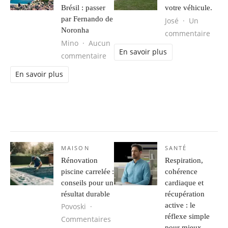
Brésil : passer
votre véhicule.
par Fernando de
José
Un
Noronha
sur L
commentaire
Mino
Aucun
En savoir plus
sur Séjour d’aventure au Brésil : 
commentaire
En savoir plus
MAISON
SANTÉ
Rénovation
Respiration,
piscine carrelée :
cohérence
conseils pour un
cardiaque et
résultat durable
récupération
active : le
Povoski
réflexe simple
Commentaires
pour mieux