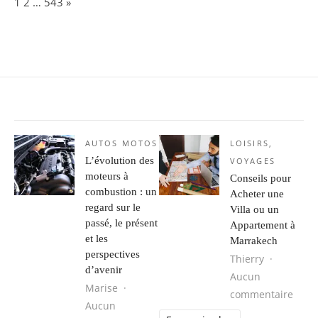
Page:
Next
1
2
…
543
»
AUTOS MOTOS
LOISIRS
,
L’évolution des
VOYAGES
moteurs à
Conseils pour
combustion : un
Acheter une
regard sur le
Villa ou un
passé, le présent
Appartement à
et les
Marrakech
perspectives
Thierry
d’avenir
Aucun
Marise
sur C
commentaire
Aucun