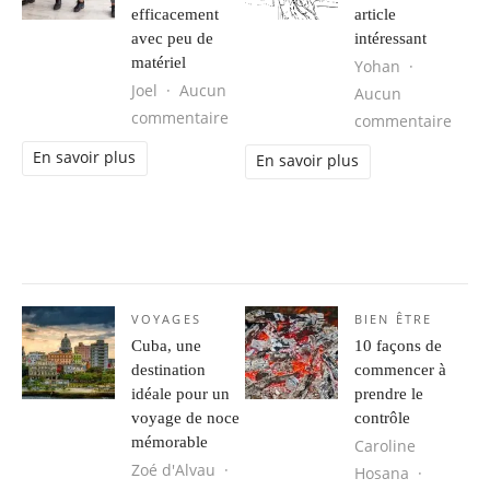
efficacement
article
avec peu de
intéressant
matériel
Yohan
Joel
Aucun
Aucun
sur Les astuces pour s’entraîner ef
commentaire
sur C
commentaire
En savoir plus
En savoir plus
VOYAGES
BIEN ÊTRE
Cuba, une
10 façons de
destination
commencer à
idéale pour un
prendre le
voyage de noce
contrôle
mémorable
Caroline
Zoé d'Alvau
Hosana