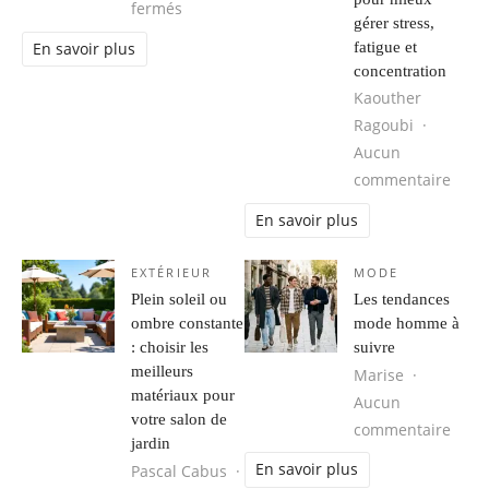
sur Rénovation piscine carrelée : conseils
fermés
gérer stress,
fatigue et
En savoir plus
concentration
Kaouther
Ragoubi
Aucun
sur R
commentaire
En savoir plus
EXTÉRIEUR
MODE
Plein soleil ou
Les tendances
ombre constante
mode homme à
: choisir les
suivre
meilleurs
Marise
matériaux pour
Aucun
votre salon de
sur 
commentaire
jardin
En savoir plus
Pascal Cabus