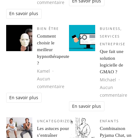
En savoir plus
sur L’évolution des moteurs à combus
commentaire
En savoir plus
BIEN ÊTRE
BUSINESS
,
Comment
SERVICES
choisir le
ENTREPRISE
meilleur
Que fait une
hypnothérapeute
solution
?
logicielle de
Kamel
GMAO ?
Aucun
Michael
sur Comment choisir le meilleur h
commentaire
Aucun
sur Q
commentaire
En savoir plus
En savoir plus
UNCATEGORIZED
ENFANTS
Les astuces pour
Combinaison
s’entraîner
Pyjama Chat, un