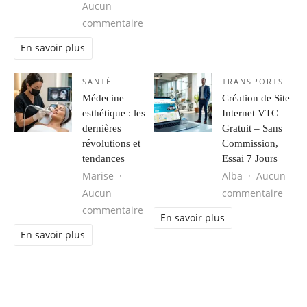
Aucun
sur Plein soleil ou ombre constante 
commentaire
En savoir plus
SANTÉ
TRANSPORTS
Médecine
Création de Site
esthétique : les
Internet VTC
dernières
Gratuit – Sans
révolutions et
Commission,
tendances
Essai 7 Jours
Marise
Alba
Aucun
sur C
Aucun
commentaire
sur Médecine esthétique : les derni
commentaire
En savoir plus
En savoir plus