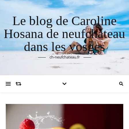
Le blog de Caroline
Hosana de neufchateau
dans les vosges
ch-neufchateau.fr