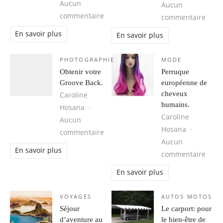
Aucun
Aucun
sur Cuba, une destination idéale 
commentaire
sur 1
commentaire
En savoir plus
En savoir plus
PHOTOGRAPHIE
MODE
Obtenir votre
Perruque
Groove Back.
européenne de
cheveux
Caroline
humains.
Hosana
Caroline
Aucun
Hosana
sur Obtenir votre Groove Back.
commentaire
Aucun
En savoir plus
sur 
commentaire
En savoir plus
VOYAGES
AUTOS MOTOS
Séjour
Le carport: pour
d’aventure au
le bien-être de