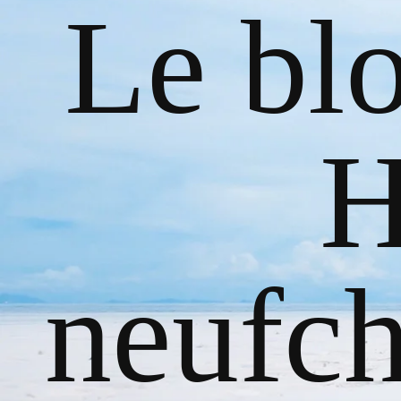
Le bl
H
neufch