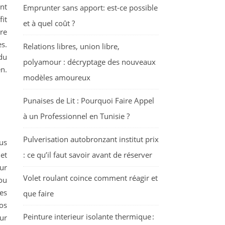
ent
Emprunter sans apport: est-ce possible
it
et à quel coût ?
re
s.
Relations libres, union libre,
du
polyamour : décryptage des nouveaux
n.
modèles amoureux
Punaises de Lit : Pourquoi Faire Appel
à un Professionnel en Tunisie ?
Pulverisation autobronzant institut prix
us
et
: ce qu’il faut savoir avant de réserver
our
Volet roulant coince comment réagir et
ou
es
que faire
vos
Peinture interieur isolante thermique :
ur