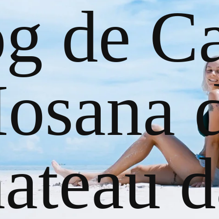
og de Ca
osana 
ateau d