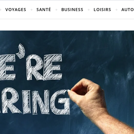
vosges
VOYAGES
SANTÉ
BUSINESS
LOISIRS
AUTO
ch-neufchateau.fr