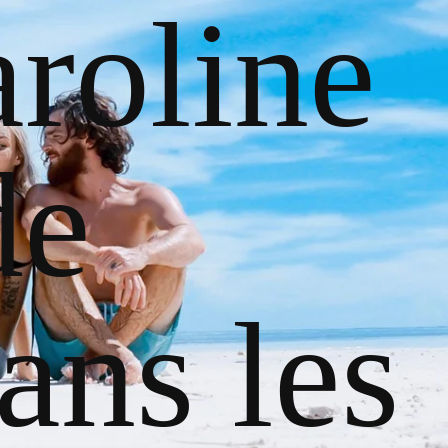
roline
de
ans les