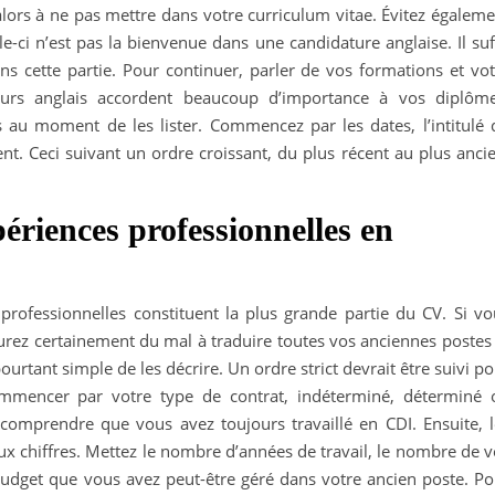
alors à ne pas mettre dans votre curriculum vitae. Évitez égalem
ci n’est pas la bienvenue dans une candidature anglaise. Il suff
 cette partie. Pour continuer, parler de vos formations et vot
eurs anglais accordent beaucoup d’importance à vos diplôme
s au moment de les lister. Commencez par les dates, l’intitulé 
t. Ceci suivant un ordre croissant, du plus récent au plus ancie
ériences professionnelles en
rofessionnelles constituent la plus grande partie du CV. Si vo
urez certainement du mal à traduire toutes vos anciennes postes 
urtant simple de les décrire. Un ordre strict devrait être suivi p
mmencer par votre type de contrat, indéterminé, déterminé 
t comprendre que vous avez toujours travaillé en CDI. Ensuite, l
ux chiffres. Mettez le nombre d’années de travail, le nombre de 
budget que vous avez peut-être géré dans votre ancien poste. Po