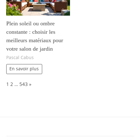
Plein soleil ou ombre
constante : choisir les
meilleurs matériaux pour
votre salon de jardin
Pascal Cabus
En savoir plus
Page:
Next
1
2
…
543
»