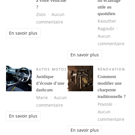
à votre véhicule
un éclairage
?
utile au
quotidien
Zozo
Aucun
Kaouther
sur Comment choisir des panneaux 
commentaire
Ragoubi
En savoir plus
Aucun
sur L
commentaire
En savoir plus
AUTOS MOTOS
RÉNOVATION
Juridique
Comment
d’écoute d’une
modifier une
dashcam
charpente
traditionnelle ?
Marie
Aucun
Povoski
sur Juridique d’écoute d’une dashc
commentaire
Aucun
En savoir plus
sur C
commentaire
En savoir plus