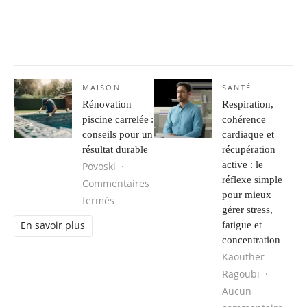
MAISON
SANTÉ
Rénovation
Respiration,
piscine carrelée :
cohérence
conseils pour un
cardiaque et
résultat durable
récupération
active : le
Povoski
réflexe simple
Commentaires
pour mieux
sur Rénovation piscine carrelée : conseils
fermés
gérer stress,
fatigue et
En savoir plus
concentration
Kaouther
Ragoubi
Aucun