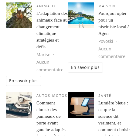
ANIMAUX
MAISON
L’adaptation des
Pourquoi opter
animaux face au
pour un
changement
pisciniste local à
climatique :
Agen
stratégies et
Povoski
défis
Aucun
Marise
sur P
commentaire
Aucun
En savoir plus
sur L’adaptation des animaux face a
commentaire
En savoir plus
AUTOS MOTOS
SANTÉ
Comment
Lumière bleue :
choisir des
ce que la
panneaux de
science dit
porte avant
vraiment, et
gauche adaptés
comment choisir