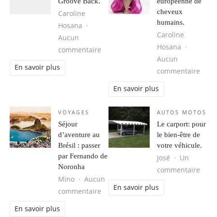
Groove Back.
européenne de
cheveux
Caroline
humains.
Hosana
Caroline
Aucun
Hosana
sur Obtenir votre Groove Back.
commentaire
Aucun
En savoir plus
sur 
commentaire
En savoir plus
VOYAGES
AUTOS MOTOS
Séjour
Le carport: pour
d’aventure au
le bien-être de
Brésil : passer
votre véhicule.
par Fernando de
José
Un
Noronha
sur L
commentaire
Mino
Aucun
En savoir plus
sur Séjour d’aventure au Brésil : 
commentaire
En savoir plus