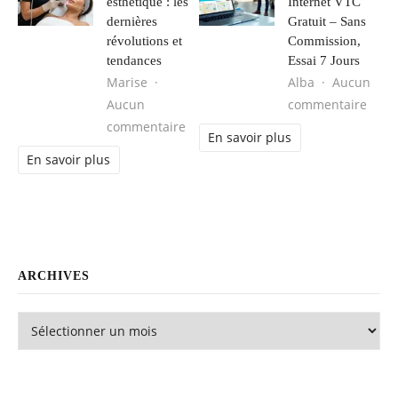
esthétique : les
Internet VTC
dernières
Gratuit – Sans
révolutions et
Commission,
tendances
Essai 7 Jours
Marise
Alba
Aucun
sur C
Aucun
commentaire
sur Médecine esthétique : les derni
commentaire
En savoir plus
En savoir plus
ARCHIVES
Archives