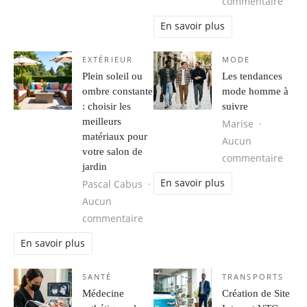
sur R
commentaire
En savoir plus
EXTÉRIEUR
MODE
Plein soleil ou
Les tendances
ombre constante
mode homme à
: choisir les
suivre
meilleurs
Marise
matériaux pour
Aucun
votre salon de
sur 
commentaire
jardin
En savoir plus
Pascal Cabus
Aucun
sur Plein soleil ou ombre constante 
commentaire
En savoir plus
SANTÉ
TRANSPORTS
Médecine
Création de Site