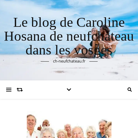
Le blog de Caroline
Hosana de neufchateau
dans les vosges
ch-neufchateau.fr