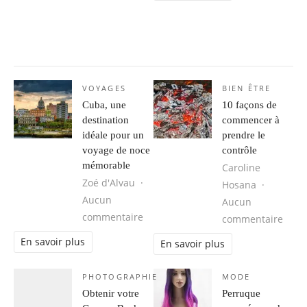
VOYAGES
BIEN ÊTRE
Cuba, une
10 façons de
destination
commencer à
idéale pour un
prendre le
voyage de noce
contrôle
mémorable
Caroline
Zoé d'Alvau
Hosana
Aucun
Aucun
sur Cuba, une destination idéale 
commentaire
sur 1
commentaire
En savoir plus
En savoir plus
PHOTOGRAPHIE
MODE
Obtenir votre
Perruque