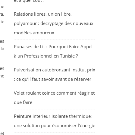
et à quel coût ?
ne
ra.
Relations libres, union libre,
vie
polyamour : décryptage des nouveaux
modèles amoureux
es
Punaises de Lit : Pourquoi Faire Appel
la
à un Professionnel en Tunisie ?
es
Pulverisation autobronzant institut prix
ne
: ce qu’il faut savoir avant de réserver
Volet roulant coince comment réagir et
que faire
Peinture interieur isolante thermique :
une solution pour économiser l’énergie
et