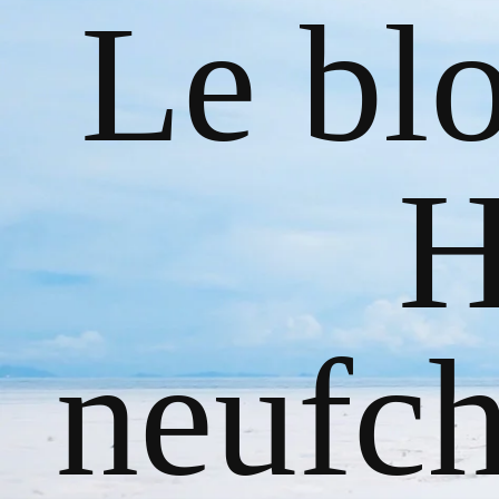
Le bl
H
neufch