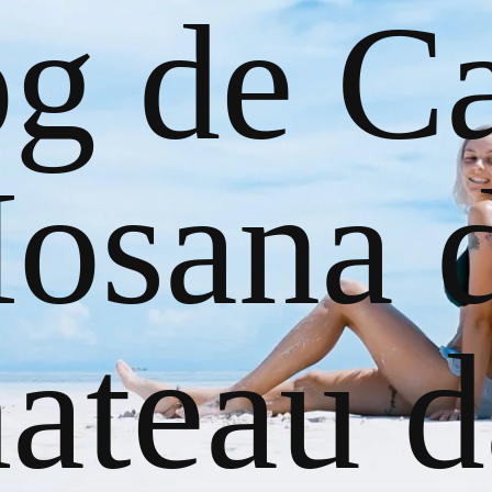
og de Ca
osana 
ateau d