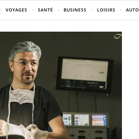
vosges
VOYAGES
SANTÉ
BUSINESS
LOISIRS
AUTO
ch-neufchateau.fr