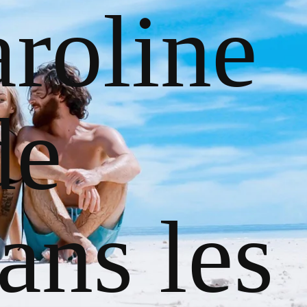
roline
de
ans les