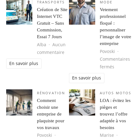
TRANSPORTS
MODE
Création de Site
Vetement
Internet VTC
professionnel
Gratuit – Sans
floqué :
Commission,
personnaliser
Essai 7 Jours
l’image de votre
entreprise
Alba
Aucun
Povoski
sur Création de Site Internet VTC G
commentaire
Commentaires
En savoir plus
sur Vetemen
fermés
En savoir plus
RÉNOVATION
AUTOS MOTOS
Comment
LOA : évitez les
choisir une
pièges et
entreprise de
trouvez l’offre
plaquiste pour
adaptée à vos
vos travaux
besoins
Povoski
Marise