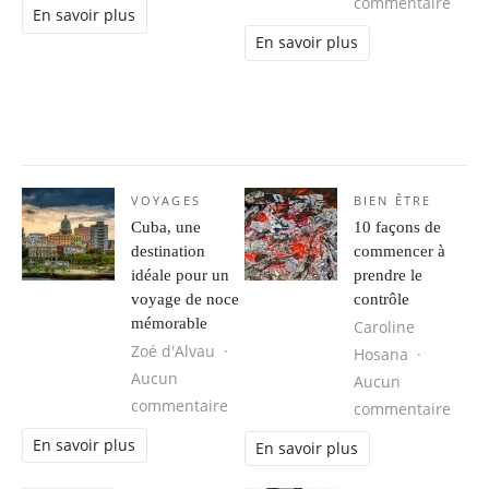
sur Q
commentaire
En savoir plus
En savoir plus
VOYAGES
BIEN ÊTRE
Cuba, une
10 façons de
destination
commencer à
idéale pour un
prendre le
voyage de noce
contrôle
mémorable
Caroline
Zoé d'Alvau
Hosana
Aucun
Aucun
sur Cuba, une destination idéale 
commentaire
sur 1
commentaire
En savoir plus
En savoir plus