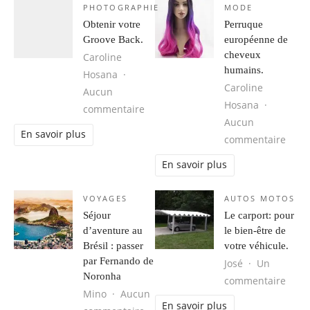
PHOTOGRAPHIE
MODE
Obtenir votre
Perruque
Groove Back.
européenne de
cheveux
Caroline
humains.
Hosana
Caroline
Aucun
Hosana
sur Obtenir votre Groove Back.
commentaire
Aucun
En savoir plus
sur 
commentaire
En savoir plus
VOYAGES
AUTOS MOTOS
Séjour
Le carport: pour
d’aventure au
le bien-être de
Brésil : passer
votre véhicule.
par Fernando de
José
Un
Noronha
sur L
commentaire
Mino
Aucun
En savoir plus