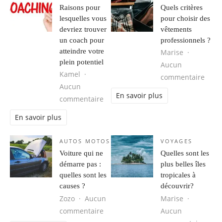
Raisons pour
Quels critères
lesquelles vous
pour choisir des
devriez trouver
vêtements
un coach pour
professionnels ?
atteindre votre
Marise
plein potentiel
Aucun
Kamel
sur Q
commentaire
Aucun
En savoir plus
sur Raisons pour lesquelles vous de
commentaire
En savoir plus
AUTOS MOTOS
VOYAGES
Voiture qui ne
Quelles sont les
démarre pas :
plus belles îles
quelles sont les
tropicales à
causes ?
découvrir?
Zozo
Aucun
Marise
sur Voiture qui ne démarre pas : qu
commentaire
Aucun