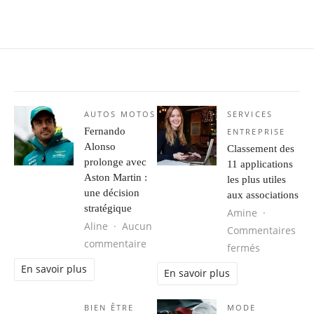
AUTOS MOTOS
SERVICES
Fernando
ENTREPRISE
Alonso
Classement des
prolonge avec
11 applications
Aston Martin :
les plus utiles
une décision
aux associations
stratégique
Amine
Aline
Aucun
Commentaires
sur Fernando Alonso prolonge avec 
commentaire
sur Classem
fermés
En savoir plus
En savoir plus
BIEN ÊTRE
MODE