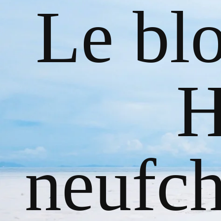
Le bl
H
neufch