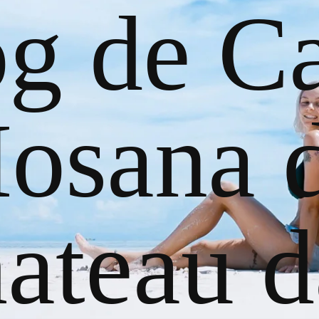
og de Ca
osana 
ateau d