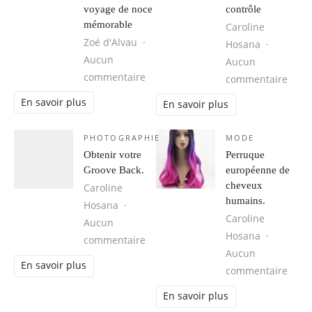
voyage de noce
contrôle
mémorable
Caroline
Zoé d'Alvau
Hosana
Aucun
Aucun
sur Cuba, une destination idéale 
commentaire
sur 1
commentaire
En savoir plus
En savoir plus
PHOTOGRAPHIE
MODE
Obtenir votre
Perruque
Groove Back.
européenne de
cheveux
Caroline
humains.
Hosana
Caroline
Aucun
Hosana
sur Obtenir votre Groove Back.
commentaire
Aucun
En savoir plus
sur 
commentaire
En savoir plus