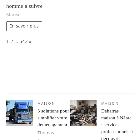
homme à suivre
Marise
En savoir plus
Page:
Next
1
2
…
542
»
MAISON
MAISON
3 solutions pour
Débarras
simplifier votre
maison à Nérac
déménagement
: services
professionnels à
Thomas
découvrir