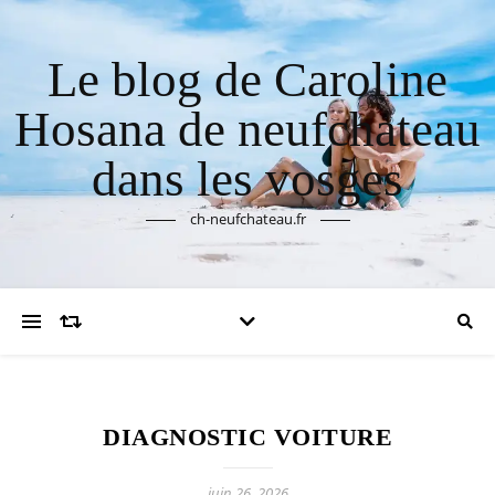
Le blog de Caroline
Hosana de neufchateau
dans les vosges
ch-neufchateau.fr
DIAGNOSTIC VOITURE
juin 26, 2026