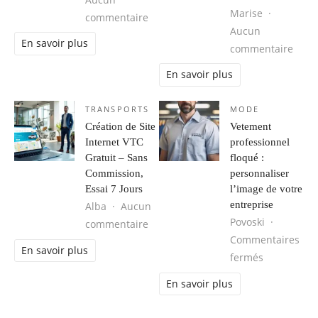
Marise
sur Les tendances mode homme à s
commentaire
Aucun
En savoir plus
sur M
commentaire
En savoir plus
TRANSPORTS
MODE
Création de Site
Vetement
Internet VTC
professionnel
Gratuit – Sans
floqué :
Commission,
personnaliser
Essai 7 Jours
l’image de votre
entreprise
Alba
Aucun
Povoski
sur Création de Site Internet VTC G
commentaire
Commentaires
En savoir plus
sur Vetemen
fermés
En savoir plus