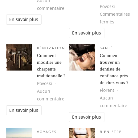
Aucun
Povoski
sur 3 solutions pour simplifier vo
commentaire
Commentaires
En savoir plus
sur Débarra
fermés
En savoir plus
RÉNOVATION
SANTÉ
Comment
Comment
modifier une
trouver un
charpente
dentiste de
traditionnelle ?
confiance près
de chez vous ?
Povoski
Florent
Aucun
Aucun
sur Comment modifier une charpente
commentaire
sur C
commentaire
En savoir plus
En savoir plus
VOYAGES
BIEN ÊTRE