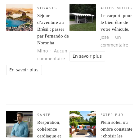
VOYAGES
AUTOS MOTOS
Séjour
Le carport: pour
d’aventure au
le bien-être de
Brésil : passer
votre véhicule.
par Fernando de
José
Un
Noronha
sur L
commentaire
Mino
Aucun
En savoir plus
sur Séjour d’aventure au Brésil : 
commentaire
En savoir plus
SANTÉ
EXTÉRIEUR
Respiration,
Plein soleil ou
cohérence
ombre constante
cardiaque et
: choisir les