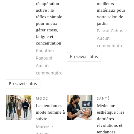
récupération
meilleurs
active : le
matériaux pour
réflexe simple
votre salon de
pour mieux
jardin
gérer stress,
Pascal Cabus
fatigue et
Aucun
concentration
sur P
commentaire
Kaouther
En savoir plus
Ragoubi
Aucun
sur Respiration, cohérence cardiaque
commentaire
En savoir plus
MODE
SANTÉ
Les tendances
Médecine
mode homme à
esthétique : les
suivre
dernières
révolutions et
Marise
tendances
Aucun