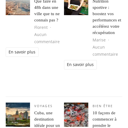
Que faire en
Nutrition
48h dans une
sportive :
ville que tu ne
boostez vos
connais pas ?
performances et
accélérez votre
Florent
récupération
Aucun
Marise
sur Que faire en 48h dans une ville
commentaire
Aucun
En savoir plus
sur N
commentaire
En savoir plus
VOYAGES
BIEN ÊTRE
Cuba, une
10 façons de
destination
commencer à
idéale pour un
prendre le